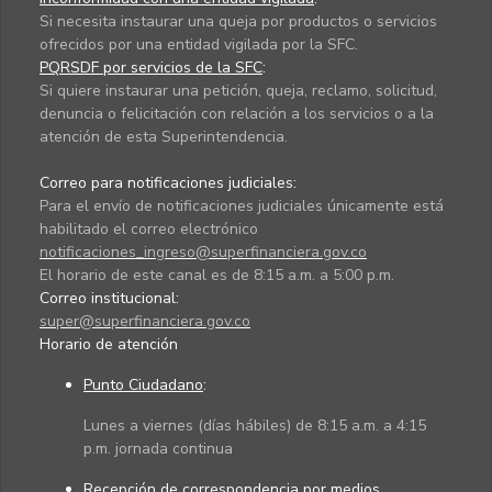
Si necesita instaurar una queja por productos o servicios
ofrecidos por una entidad vigilada por la SFC.
PQRSDF por servicios de la SFC
:
Si quiere instaurar una petición, queja, reclamo, solicitud,
denuncia o felicitación con relación a los servicios o a la
atención de esta Superintendencia.
Correo para notificaciones judiciales:
Para el envío de notificaciones judiciales únicamente está
habilitado el correo electrónico
notificaciones_ingreso@superfinanciera.gov.co
El horario de este canal es de 8:15 a.m. a 5:00 p.m.
Correo institucional:
super@superfinanciera.gov.co
Horario de atención
Punto Ciudadano
:
Lunes a viernes (días hábiles) de 8:15 a.m. a 4:15
p.m. jornada continua
Recepción de correspondencia por medios