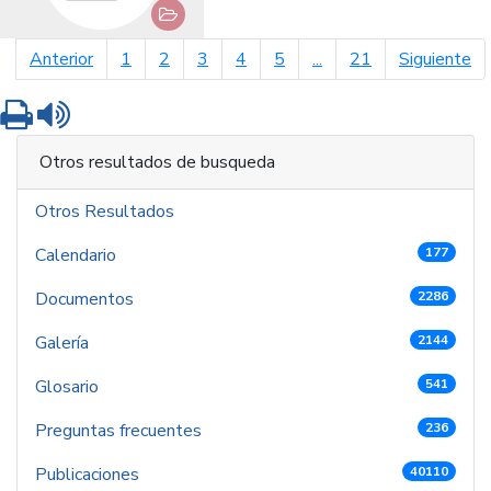
página anterior
pá
Anterior
1
2
3
4
5
...
21
Siguiente
Imprimir
Leer contenido
Otros resultados de busqueda
Otros Resultados
Calendario
177
Documentos
2286
Galería
2144
Glosario
541
Preguntas frecuentes
236
Publicaciones
40110