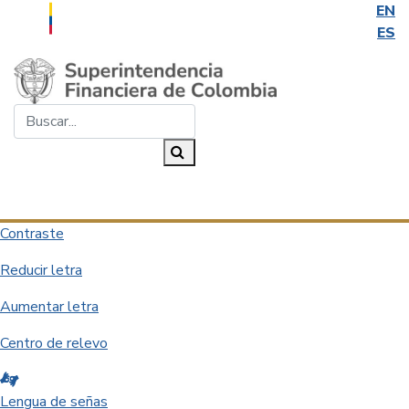
EN
ES
Saltar al contenido principal
Buscar...
Buscar
Desplegar navegación
Contraste
Reducir letra
Aumentar letra
Centro de relevo
Lengua de señas