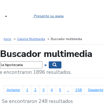
Presente su queja
Inicio
Galería Multimedia
Buscador multimedia
Buscador multimedia
labras...
Mostrar opciones de búsqueda
Buscar
e encontraron 1896 resultados.
página anterior
p
Anterior
1
2
3
4
5
...
158
Siguiente
Se encontraron 248 resultados