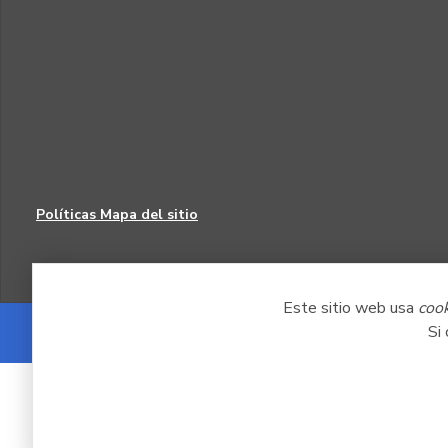
Políticas
Mapa del sitio
Este sitio web usa
coo
Si