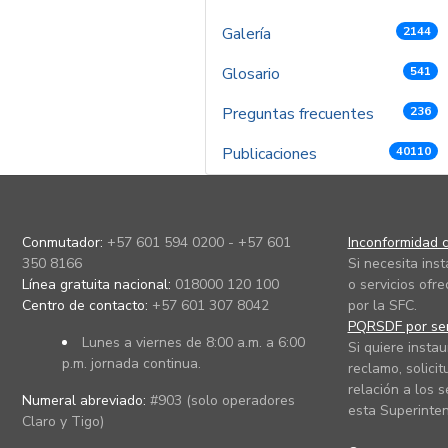
Galería
2144
Glosario
541
Preguntas frecuentes
236
Publicaciones
40110
Conmutador:
+57 601 594 0200 - +57 601
Inconformidad c
350 8166
Si necesita ins
Línea gratuita nacional:
018000 120 100
o servicios ofre
Centro de contacto:
+57 601 307 8042
por la SFC.
PQRSDF por ser
Lunes a viernes de 8:00 a.m. a 6:00
Si quiere instau
p.m. jornada continua.
reclamo, solicit
relación a los s
Numeral abreviado:
#903 (solo operadores
esta Superinten
Claro y Tigo)