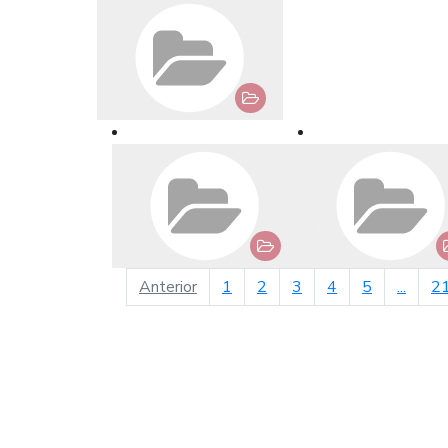
página anterior
Anterior
1
2
3
4
5
...
2