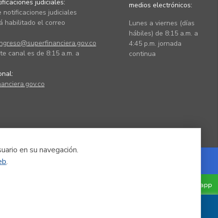
ficaciones judiciales:
medios electrónicos:
 notificaciones judiciales
 habilitado el correo
Lunes a viernes (días
hábiles) de 8:15 a.m. a
ingreso@superfinanciera.gov.co
4:45 p.m. jornada
te canal es de 8:15 a.m. a
continua
ional:
anciera.gov.co
suario en su navegación.
eb
.
Powered by Nexura