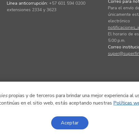
Correo para noti
Línea anticorrupción:
+57 601 594 0200
Para el envío de
extensiones 2334 y 3623
únicamente está
electrónico
notificaciones_
El horario de es
5:00 p.m.
Correo instituc
super@superfin
kies
propias y de terceros para brindar una mejor experiencia al u
 continúas en el sitio web, estás aceptando nuestras
Políticas w
Aceptar