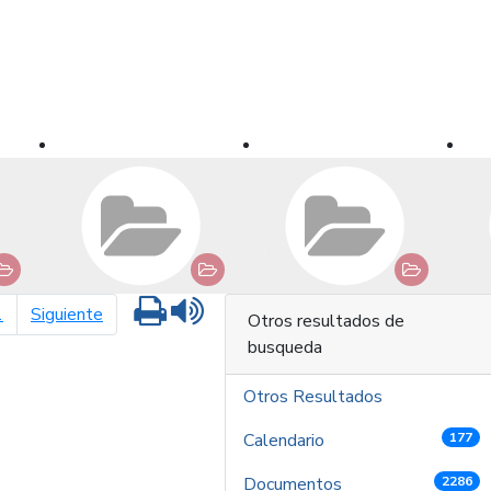
Imprimir
Leer contenido
página siguiente
1
Siguiente
Otros resultados de
busqueda
Otros Resultados
Calendario
177
Documentos
2286