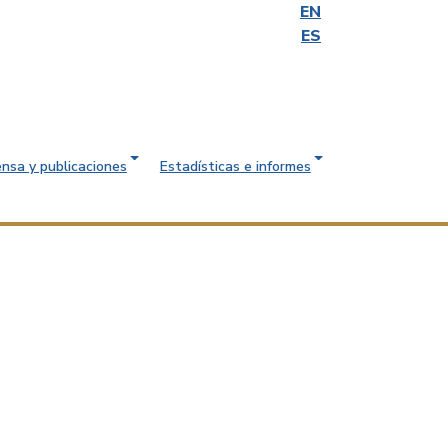
EN
ES
ensa y publicaciones
Estadísticas e informes