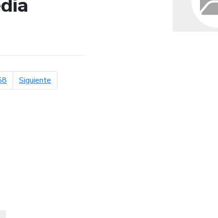
dia
de búsqueda
página siguiente
58
Siguiente