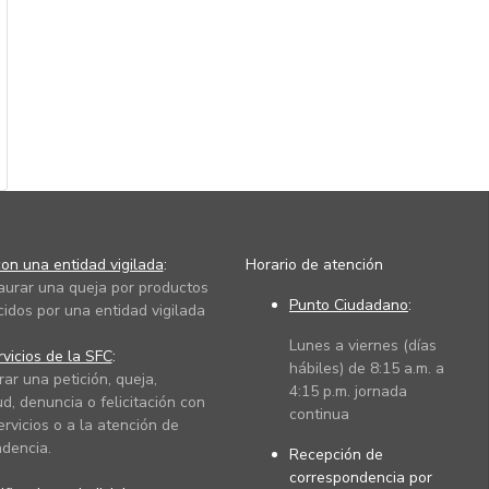
on una entidad vigilada
:
Horario de atención
taurar una queja por productos
Punto Ciudadano
:
cidos por una entidad vigilada
Lunes a viernes (días
vicios de la SFC
:
hábiles) de 8:15 a.m. a
rar una petición, queja,
4:15 p.m. jornada
ud, denuncia o felicitación con
continua
ervicios o a la atención de
dencia.
Recepción de
correspondencia por