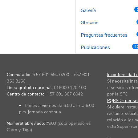
Galería
Glosario
Preguntas frecuentes
Publicaciones
4
Conmutador:
+57 601 594 0200 - +57 601
Inconformidad c
350 8166
Si necesita ins
Línea gratuita nacional:
018000 120 100
o servicios ofre
Centro de contacto:
+57 601 307 8042
por la SFC.
PQRSDF por ser
Lunes a viernes de 8:00 a.m. a 6:00
Si quiere instau
p.m. jornada continua.
reclamo, solicit
relación a los s
Numeral abreviado:
#903 (solo operadores
esta Superinten
Claro y Tigo)