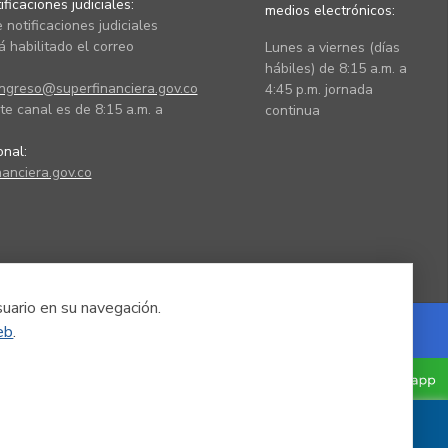
ficaciones judiciales:
medios electrónicos:
 notificaciones judiciales
 habilitado el correo
Lunes a viernes (días
hábiles) de 8:15 a.m. a
ingreso@superfinanciera.gov.co
4:45 p.m. jornada
te canal es de 8:15 a.m. a
continua
ional:
anciera.gov.co
suario en su navegación.
eb
.
Powered by Nexura