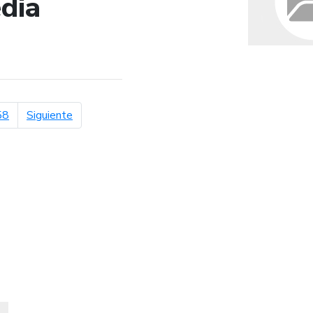
dia
de búsqueda
página siguiente
58
Siguiente