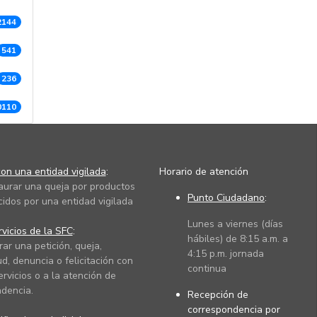
2144
541
236
0110
on una entidad vigilada
:
Horario de atención
taurar una queja por productos
Punto Ciudadano
:
cidos por una entidad vigilada
Lunes a viernes (días
vicios de la SFC
:
hábiles) de 8:15 a.m. a
rar una petición, queja,
4:15 p.m. jornada
ud, denuncia o felicitación con
continua
ervicios o a la atención de
dencia.
Recepción de
correspondencia por