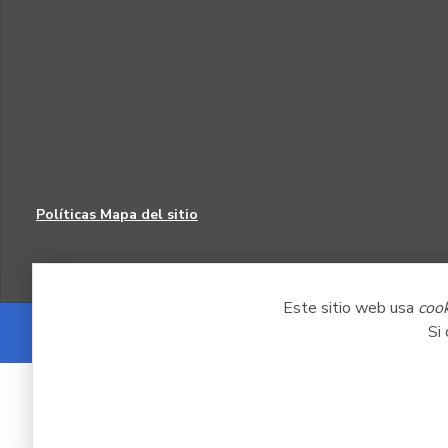
Políticas
Mapa del sitio
Este sitio web usa
coo
Si