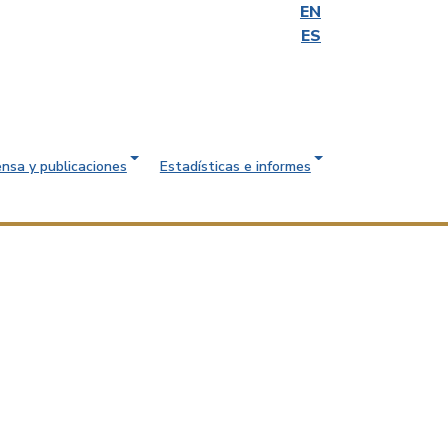
EN
ES
ensa y publicaciones
Estadísticas e informes