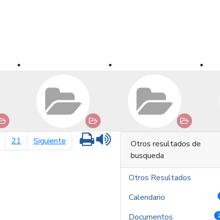
Imprimir
Leer contenido
página siguiente
21
Siguiente
Otros resultados de
busqueda
Otros Resultados
Calendario
Documentos