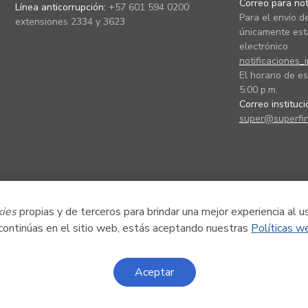
Correo para noti
Línea anticorrupción:
+57 601 594 0200
Para el envío de
extensiones 2334 y 3623
únicamente está
electrónico
notificaciones_
El horario de es
5:00 p.m.
Correo instituc
super@superfin
kies
propias y de terceros para brindar una mejor experiencia al u
 continúas en el sitio web, estás aceptando nuestras
Políticas w
Aceptar