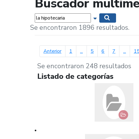
Buscador multime
Palabras...
Mostrar opciones 
Buscar
Se encontraron 1896 resultados.
página anterior
Anterior
1
...
5
6
7
...
1
Se encontraron 248 resultados
Listado de categorías