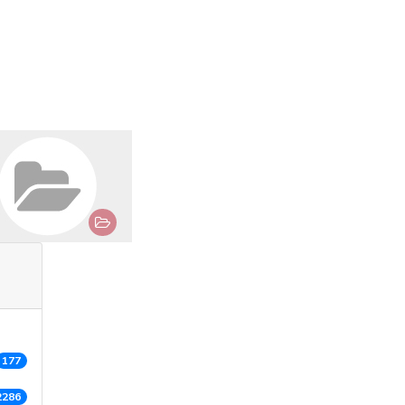
177
2286