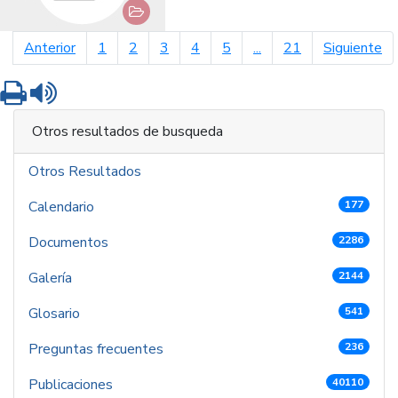
página anterior
pá
Anterior
1
2
3
4
5
...
21
Siguiente
Imprimir
Leer contenido
Otros resultados de busqueda
Otros Resultados
Calendario
177
Documentos
2286
Galería
2144
Glosario
541
Preguntas frecuentes
236
Publicaciones
40110