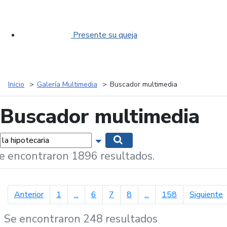
Presente su queja
Inicio
Galería Multimedia
Buscador multimedia
Buscador multimedia
labras...
Mostrar opciones de búsqueda
Buscar
e encontraron 1896 resultados.
página anterior
p
Anterior
1
...
6
7
8
...
158
Siguiente
Se encontraron 248 resultados