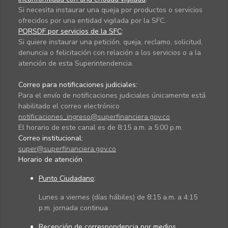
Si necesita instaurar una queja por productos o servicios
ofrecidos por una entidad vigilada por la SFC.
PQRSDF por servicios de la SFC
:
Si quiere instaurar una petición, queja, reclamo, solicitud,
denuncia o felicitación con relación a los servicios o a la
atención de esta Superintendencia.
Correo para notificaciones judiciales:
Para el envío de notificaciones judiciales únicamente está
habilitado el correo electrónico
notificaciones_ingreso@superfinanciera.gov.co
El horario de este canal es de 8:15 a.m. a 5:00 p.m.
Correo institucional:
super@superfinanciera.gov.co
Horario de atención
Punto Ciudadano
:
Lunes a viernes (días hábiles) de 8:15 a.m. a 4:15
p.m. jornada continua
Recepción de correspondencia por medios