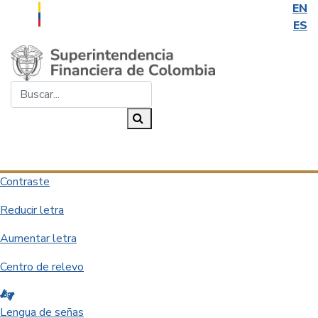
EN
ES
Saltar al contenido principal
Buscar...
Buscar
Desplegar navegación
Contraste
Reducir letra
Aumentar letra
Centro de relevo
Lengua de señas