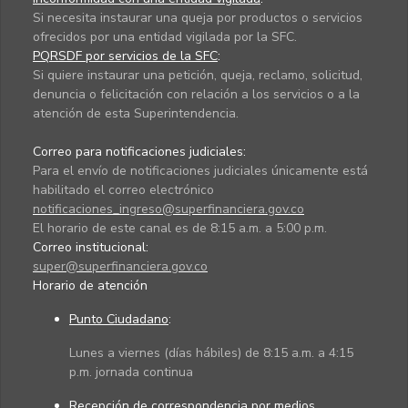
Si necesita instaurar una queja por productos o servicios
ofrecidos por una entidad vigilada por la SFC.
PQRSDF por servicios de la SFC
:
Si quiere instaurar una petición, queja, reclamo, solicitud,
denuncia o felicitación con relación a los servicios o a la
atención de esta Superintendencia.
Correo para notificaciones judiciales:
Para el envío de notificaciones judiciales únicamente está
habilitado el correo electrónico
notificaciones_ingreso@superfinanciera.gov.co
El horario de este canal es de 8:15 a.m. a 5:00 p.m.
Correo institucional:
super@superfinanciera.gov.co
Horario de atención
Punto Ciudadano
:
Lunes a viernes (días hábiles) de 8:15 a.m. a 4:15
p.m. jornada continua
Recepción de correspondencia por medios