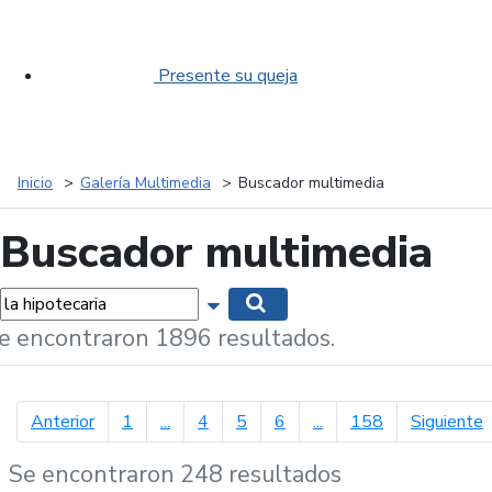
Presente su queja
Inicio
Galería Multimedia
Buscador multimedia
Buscador multimedia
labras...
Mostrar opciones de búsqueda
Buscar
e encontraron 1896 resultados.
página anterior
p
Anterior
1
...
4
5
6
...
158
Siguiente
Se encontraron 248 resultados