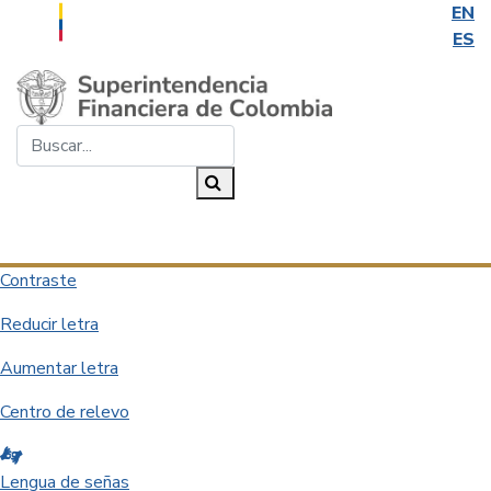
EN
ES
Saltar al contenido principal
Buscar...
Buscar
Desplegar navegación
Contraste
Reducir letra
Aumentar letra
Centro de relevo
Lengua de señas