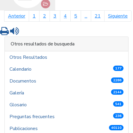
página anterior
pá
Anterior
1
2
3
4
5
...
21
Siguiente
Imprimir
Leer contenido
Otros resultados de busqueda
Otros Resultados
Calendario
177
Documentos
2286
Galería
2144
Glosario
541
Preguntas frecuentes
236
Publicaciones
40110