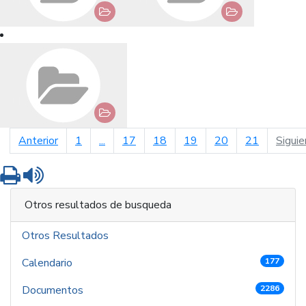
página anterior
Anterior
1
...
17
18
19
20
21
Siguie
Imprimir
Leer contenido
Otros resultados de busqueda
Otros Resultados
Calendario
177
Documentos
2286