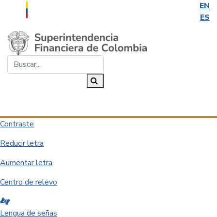
EN
ES
Saltar al contenido principal
Buscar...
Buscar
Desplegar navegación
Contraste
Reducir letra
Aumentar letra
Centro de relevo
Lengua de señas