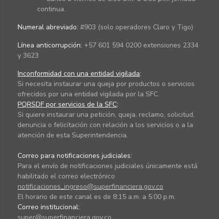
continua.
Numeral abreviado:
#903 (solo operadores Claro y Tigo)
Línea anticorrupción:
+57 601 594 0200 extensiones 2334
y 3623
Inconformidad con una entidad vigilada
:
Si necesita instaurar una queja por productos o servicios
ofrecidos por una entidad vigilada por la SFC.
PQRSDF por servicios de la SFC
:
Si quiere instaurar una petición, queja, reclamo, solicitud,
denuncia o felicitación con relación a los servicios o a la
atención de esta Superintendencia.
Correo para notificaciones judiciales:
Para el envío de notificaciones judiciales únicamente está
habilitado el correo electrónico
notificaciones_ingreso@superfinanciera.gov.co
El horario de este canal es de 8:15 a.m. a 5:00 p.m.
Correo institucional:
super@superfinanciera.gov.co