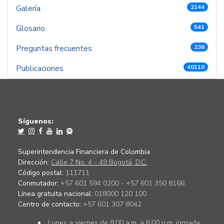
Galería
2144
Glosario
541
Preguntas frecuentes
236
Publicaciones
40110
Síguenos:
Superintendencia Financiera de Colombia
Dirección:
Calle 7 No. 4 - 49 Bogotá, D.C.
Código postal:
111711
Conmutador:
+57 601 594 0200 - +57 601 350 8166
Línea gratuita nacional:
018000 120 100
Centro de contacto:
+57 601 307 8042
Lunes a viernes de 8:00 a.m. a 6:00 p.m. jornada