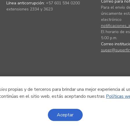
Correo para noti
Línea anticorrupción:
+57 601 594 0200
Para el envío de
extensiones 2334 y 3623
únicamente está
electrónico
notificaciones_
El horario de es
5:00 p.m.
Correo instituc
super@superfin
kies
propias y de terceros para brindar una mejor experiencia al u
 continúas en el sitio web, estás aceptando nuestras
Políticas w
Aceptar