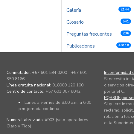
Galería
2144
Glosario
541
Preguntas frecuentes
236
Publicaciones
40110
Conmutador:
+57 601 594 0200 - +57 601
Inconformidad c
350 8166
Si necesita ins
Línea gratuita nacional:
018000 120 100
o servicios ofre
Centro de contacto:
+57 601 307 8042
por la SFC.
PQRSDF por ser
Lunes a viernes de 8:00 a.m. a 6:00
Si quiere instau
p.m. jornada continua.
reclamo, solicit
relación a los s
Numeral abreviado:
#903 (solo operadores
esta Superinten
Claro y Tigo)