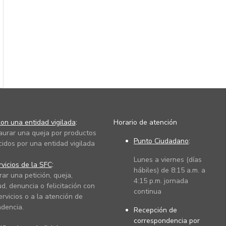
on una entidad vigilada
:
Horario de atención
taurar una queja por productos
Punto Ciudadano
:
cidos por una entidad vigilada
Lunes a viernes (días
vicios de la SFC
:
hábiles) de 8:15 a.m. a
rar una petición, queja,
4:15 p.m. jornada
ud, denuncia o felicitación con
continua
ervicios o a la atención de
dencia.
Recepción de
correspondencia por