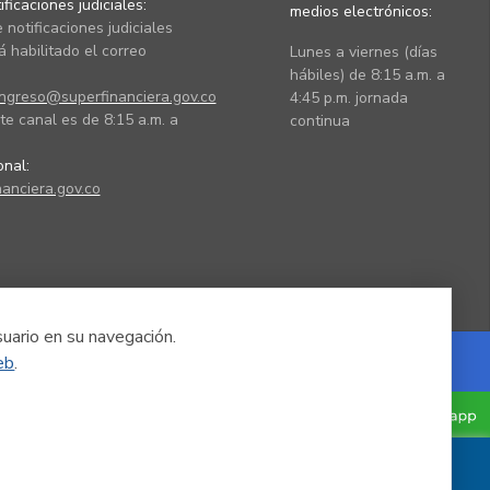
ficaciones judiciales:
medios electrónicos:
 notificaciones judiciales
 habilitado el correo
Lunes a viernes (días
hábiles) de 8:15 a.m. a
ingreso@superfinanciera.gov.co
4:45 p.m. jornada
te canal es de 8:15 a.m. a
continua
ional:
anciera.gov.co
suario en su navegación.
eb
.
Powered by Nexura