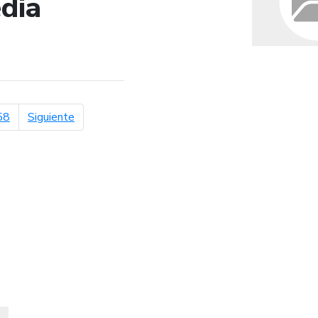
dia
de búsqueda
página siguiente
58
Siguiente