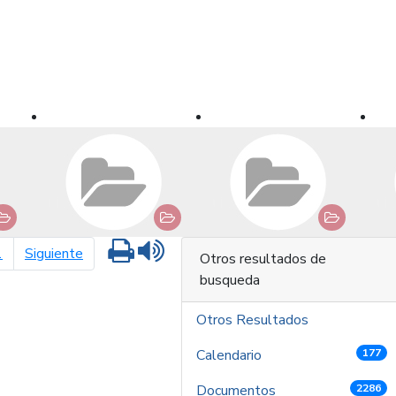
Imprimir
Leer contenido
página siguiente
1
Siguiente
Otros resultados de
busqueda
Otros Resultados
Calendario
177
Documentos
2286