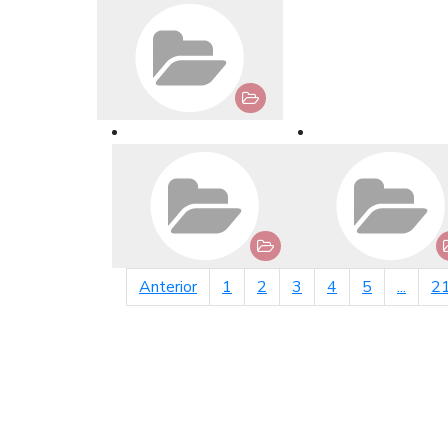
página anterior
Anterior
1
2
3
4
5
...
2