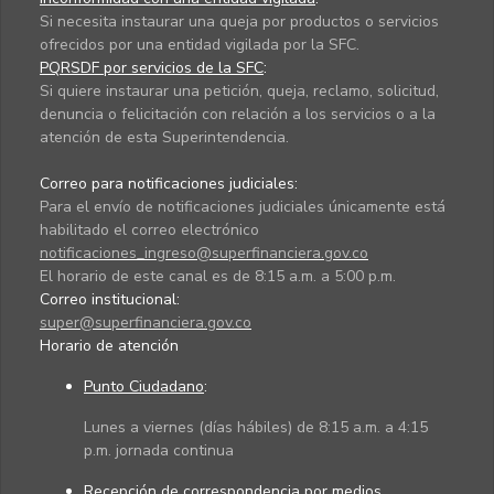
Si necesita instaurar una queja por productos o servicios
ofrecidos por una entidad vigilada por la SFC.
PQRSDF por servicios de la SFC
:
Si quiere instaurar una petición, queja, reclamo, solicitud,
denuncia o felicitación con relación a los servicios o a la
atención de esta Superintendencia.
Correo para notificaciones judiciales:
Para el envío de notificaciones judiciales únicamente está
habilitado el correo electrónico
notificaciones_ingreso@superfinanciera.gov.co
El horario de este canal es de 8:15 a.m. a 5:00 p.m.
Correo institucional:
super@superfinanciera.gov.co
Horario de atención
Punto Ciudadano
:
Lunes a viernes (días hábiles) de 8:15 a.m. a 4:15
p.m. jornada continua
Recepción de correspondencia por medios