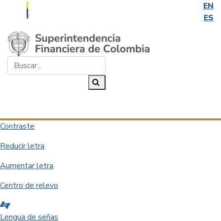
EN
ES
Saltar al contenido principal
Buscar...
Buscar
Desplegar navegación
Contraste
Reducir letra
Aumentar letra
Centro de relevo
Lengua de señas