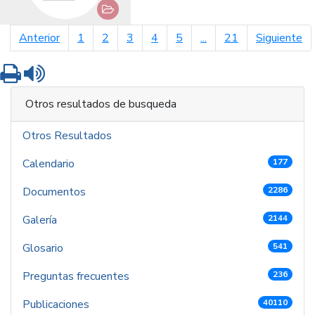
página anterior
pá
Anterior
1
2
3
4
5
...
21
Siguiente
Imprimir
Leer contenido
Otros resultados de busqueda
Otros Resultados
Calendario
177
Documentos
2286
Galería
2144
Glosario
541
Preguntas frecuentes
236
Publicaciones
40110