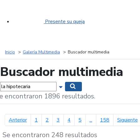
Presente su queja
Inicio
Galería Multimedia
Buscador multimedia
Buscador multimedia
labras...
Mostrar opciones de búsqueda
Buscar
e encontraron 1896 resultados.
página anterior
p
Anterior
1
2
3
4
5
...
158
Siguiente
Se encontraron 248 resultados