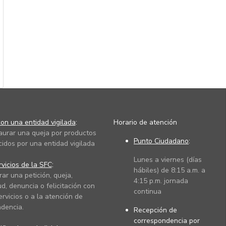
on una entidad vigilada
:
Horario de atención
taurar una queja por productos
Punto Ciudadano
:
cidos por una entidad vigilada
Lunes a viernes (días
vicios de la SFC
:
hábiles) de 8:15 a.m. a
rar una petición, queja,
4:15 p.m. jornada
ud, denuncia o felicitación con
continua
ervicios o a la atención de
dencia.
Recepción de
correspondencia por