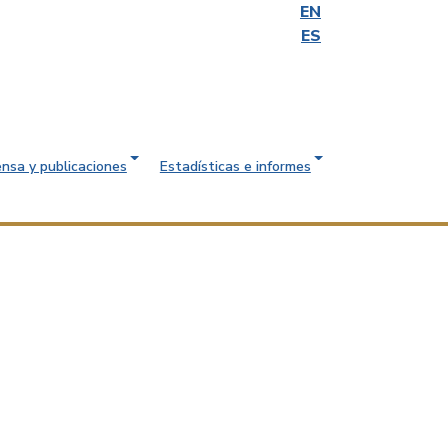
EN
ES
ensa y publicaciones
Estadísticas e informes