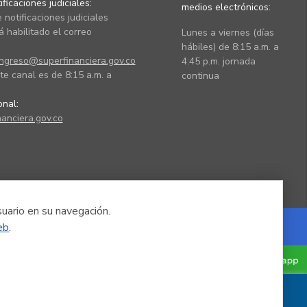
ficaciones judiciales:
medios electrónicos:
 notificaciones judiciales
 habilitado el correo
Lunes a viernes (días
hábiles) de 8:15 a.m. a
ingreso@superfinanciera.gov.co
4:45 p.m. jornada
te canal es de 8:15 a.m. a
continua
ional:
anciera.gov.co
suario en su navegación.
eb
.
Powered by Nexura