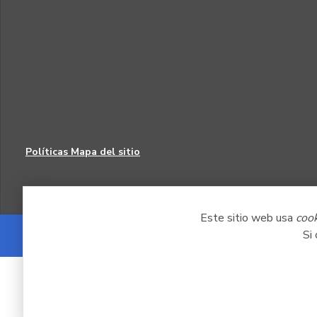
Políticas
Mapa del sitio
Este sitio web usa
coo
Si