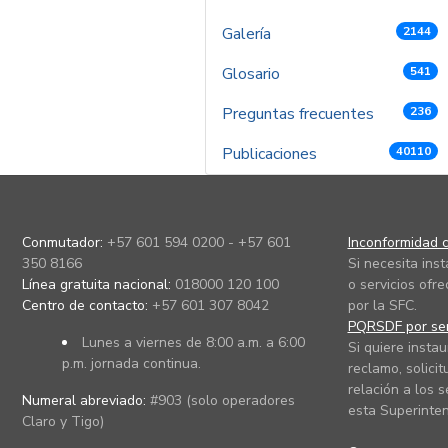
Galería
2144
Glosario
541
Preguntas frecuentes
236
Publicaciones
40110
Conmutador:
+57 601 594 0200 - +57 601
Inconformidad c
350 8166
Si necesita ins
Línea gratuita nacional:
018000 120 100
o servicios ofre
Centro de contacto:
+57 601 307 8042
por la SFC.
PQRSDF por ser
Lunes a viernes de 8:00 a.m. a 6:00
Si quiere instau
p.m. jornada continua.
reclamo, solicit
relación a los s
Numeral abreviado:
#903 (solo operadores
esta Superinten
Claro y Tigo)