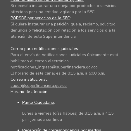
Si necesita instaurar una queja por productos o servicios
ofrecidos por una entidad vigilada por la SFC.
PQRSDF por servicios de la SFC
:
Si quiere instaurar una petición, queja, reclamo, solicitud,
denuncia o felicitación con relación a los servicios o a la
atención de esta Superintendencia.
Correo para notificaciones judiciales:
Para el envío de notificaciones judiciales únicamente está
habilitado el correo electrónico
notificaciones_ingreso@superfinanciera.gov.co
El horario de este canal es de 8:15 a.m. a 5:00 p.m.
Correo institucional:
super@superfinanciera.gov.co
Horario de atención
Punto Ciudadano
:
Lunes a viernes (días hábiles) de 8:15 a.m. a 4:15
p.m. jornada continua
Recepción de correspondencia por medios