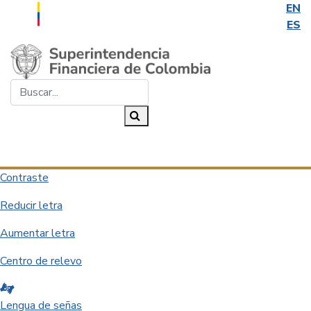
EN
ES
Saltar al contenido principal
Buscar...
Buscar
Desplegar navegación
Contraste
Reducir letra
Aumentar letra
Centro de relevo
Lengua de señas