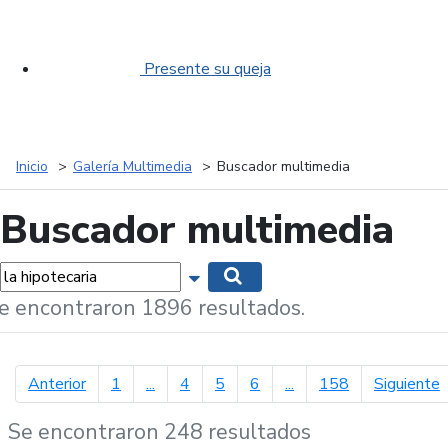
Presente su queja
Inicio
Galería Multimedia
Buscador multimedia
Buscador multimedia
labras...
Mostrar opciones de búsqueda
Buscar
e encontraron 1896 resultados.
página anterior
p
Anterior
1
...
4
5
6
...
158
Siguiente
Se encontraron 248 resultados