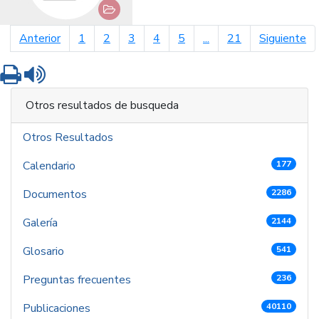
página anterior
pá
Anterior
1
2
3
4
5
...
21
Siguiente
Imprimir
Leer contenido
Otros resultados de busqueda
Otros Resultados
Calendario
177
Documentos
2286
Galería
2144
Glosario
541
Preguntas frecuentes
236
Publicaciones
40110