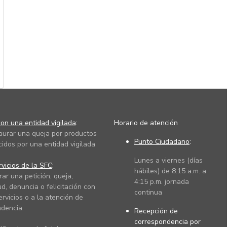
on una entidad vigilada
:
Horario de atención
taurar una queja por productos
Punto Ciudadano
:
cidos por una entidad vigilada
Lunes a viernes (días
vicios de la SFC
:
hábiles) de 8:15 a.m. a
rar una petición, queja,
4:15 p.m. jornada
ud, denuncia o felicitación con
continua
ervicios o a la atención de
dencia.
Recepción de
correspondencia por