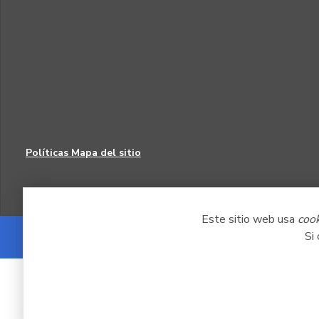
Políticas
Mapa del sitio
Este sitio web usa
coo
Si