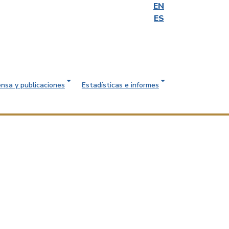
EN
ES
ensa y publicaciones
Estadísticas e informes