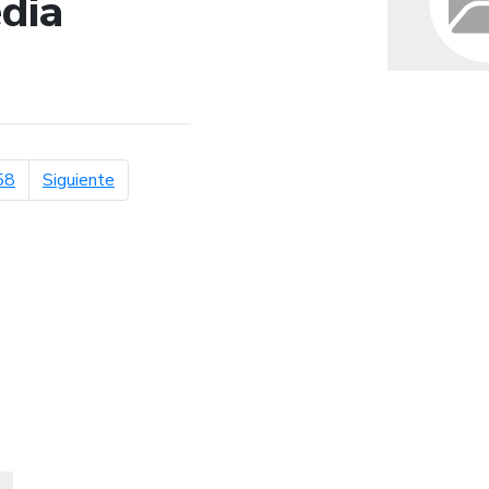
dia
de búsqueda
página siguiente
58
Siguiente