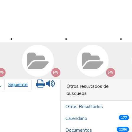
Imprimir
Leer contenido
página siguiente
1
Siguiente
Otros resultados de
busqueda
Otros Resultados
Calendario
177
Documentos
2286