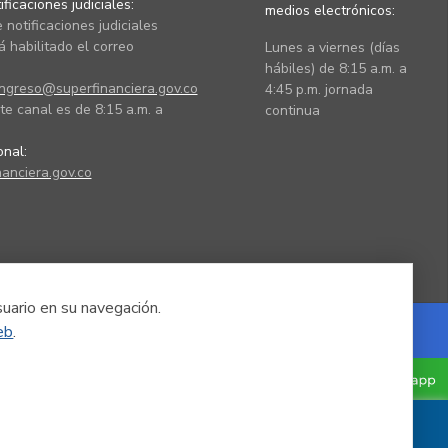
ficaciones judiciales:
medios electrónicos:
 notificaciones judiciales
 habilitado el correo
Lunes a viernes (días
hábiles) de 8:15 a.m. a
ingreso@superfinanciera.gov.co
4:45 p.m. jornada
te canal es de 8:15 a.m. a
continua
ional:
anciera.gov.co
suario en su navegación.
eb
.
Powered by Nexura