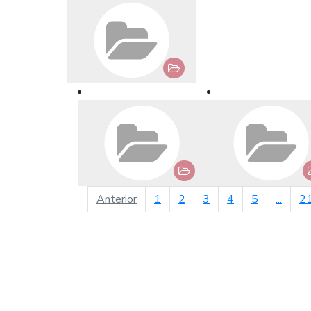
página anterior
Anterior
1
2
3
4
5
...
2