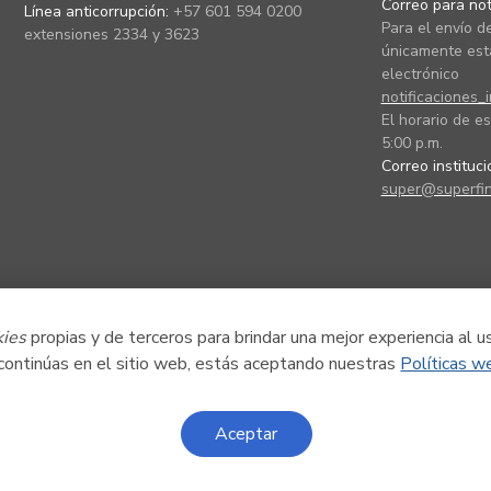
Correo para noti
Línea anticorrupción:
+57 601 594 0200
Para el envío de
extensiones 2334 y 3623
únicamente está
electrónico
notificaciones_
El horario de es
5:00 p.m.
Correo instituc
super@superfin
kies
propias y de terceros para brindar una mejor experiencia al u
 continúas en el sitio web, estás aceptando nuestras
Políticas w
Aceptar