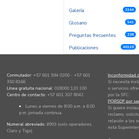
Galería
2144
Glosario
541
Preguntas frecuentes
236
Publicaciones
40110
Conmutador:
+57 601 594 0200 - +57 601
Inconformidad c
350 8166
Si necesita ins
Línea gratuita nacional:
018000 120 100
o servicios ofre
Centro de contacto:
+57 601 307 8042
por la SFC.
PQRSDF por ser
Lunes a viernes de 8:00 a.m. a 6:00
Si quiere instau
p.m. jornada continua.
reclamo, solicit
relación a los s
Numeral abreviado:
#903 (solo operadores
esta Superinten
Claro y Tigo)