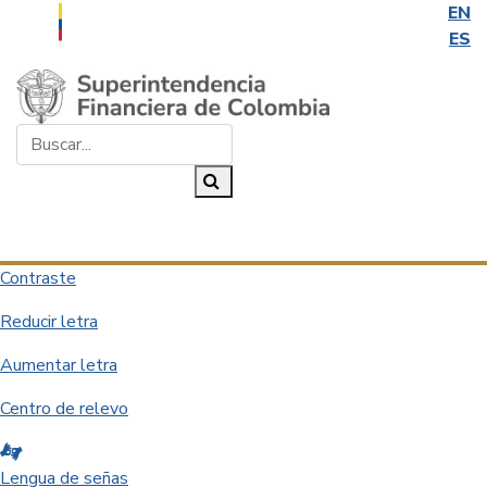
EN
ES
Saltar al contenido principal
Buscar...
Buscar
Desplegar navegación
Contraste
Reducir letra
Aumentar letra
Centro de relevo
Lengua de señas