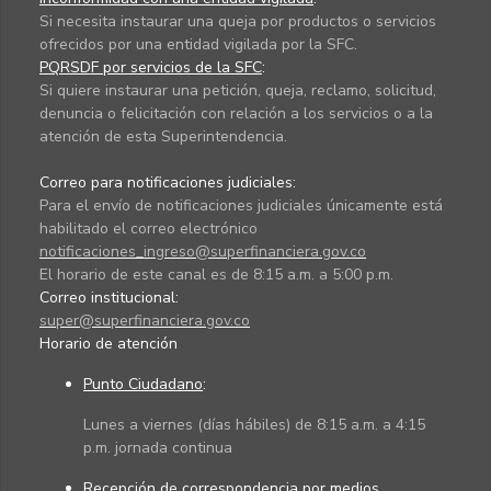
Si necesita instaurar una queja por productos o servicios
ofrecidos por una entidad vigilada por la SFC.
PQRSDF por servicios de la SFC
:
Si quiere instaurar una petición, queja, reclamo, solicitud,
denuncia o felicitación con relación a los servicios o a la
atención de esta Superintendencia.
Correo para notificaciones judiciales:
Para el envío de notificaciones judiciales únicamente está
habilitado el correo electrónico
notificaciones_ingreso@superfinanciera.gov.co
El horario de este canal es de 8:15 a.m. a 5:00 p.m.
Correo institucional:
super@superfinanciera.gov.co
Horario de atención
Punto Ciudadano
:
Lunes a viernes (días hábiles) de 8:15 a.m. a 4:15
p.m. jornada continua
Recepción de correspondencia por medios