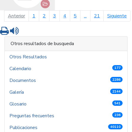
página anterior
pá
Anterior
1
2
3
4
5
...
21
Siguiente
Imprimir
Leer contenido
Otros resultados de busqueda
Otros Resultados
Calendario
177
Documentos
2286
Galería
2144
Glosario
541
Preguntas frecuentes
236
Publicaciones
40110