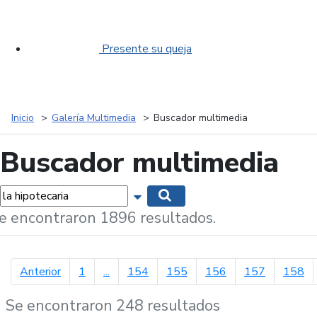
Presente su queja
Inicio
Galería Multimedia
Buscador multimedia
Buscador multimedia
labras...
Mostrar opciones de búsqueda
Buscar
e encontraron 1896 resultados.
página anterior
Anterior
1
...
154
155
156
157
158
Se encontraron 248 resultados