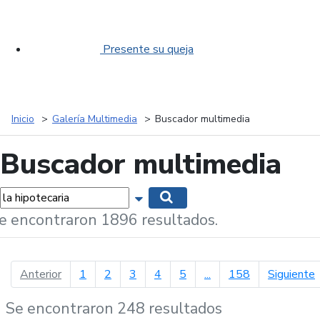
Presente su queja
Inicio
Galería Multimedia
Buscador multimedia
Buscador multimedia
labras...
Mostrar opciones de búsqueda
Buscar
e encontraron 1896 resultados.
página anterior
p
Anterior
1
2
3
4
5
...
158
Siguiente
Se encontraron 248 resultados