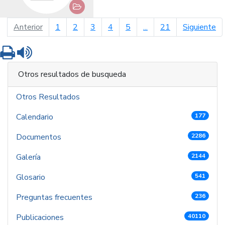
página anterior
pá
Anterior
1
2
3
4
5
...
21
Siguiente
Imprimir
Leer contenido
Otros resultados de busqueda
Otros Resultados
Calendario
177
Documentos
2286
Galería
2144
Glosario
541
Preguntas frecuentes
236
Publicaciones
40110