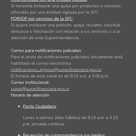
Si necesita instaurar una queja por productos o servicios
ofrecidos por una entidad vigilada por la SFC.
PQRSDF por servicios de la SFC
:
Si quiere instaurar una petición, queja, reclamo, solicitud,
denuncia o felicitación con relación a los servicios o a la
atención de esta Superintendencia.
Correo para notificaciones judiciales:
Para el envío de notificaciones judiciales únicamente está
habilitado el correo electrónico
notificaciones_ingreso@superfinanciera.gov.co
El horario de este canal es de 8:15 a.m. a 5:00 p.m.
Correo institucional:
super@superfinanciera.gov.co
Horario de atención
Punto Ciudadano
:
Lunes a viernes (días hábiles) de 8:15 a.m. a 4:15
p.m. jornada continua
Recepción de correspondencia por medios