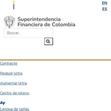
EN
ES
Saltar al contenido principal
Buscar...
Buscar
Desplegar navegación
Contraste
Reducir letra
Aumentar letra
Centro de relevo
Lengua de señas