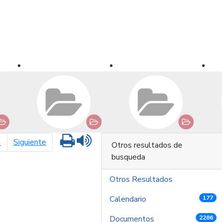
Imprimir
Leer contenido
página siguiente
1
Siguiente
Otros resultados de
busqueda
Otros Resultados
Calendario
177
Documentos
2286