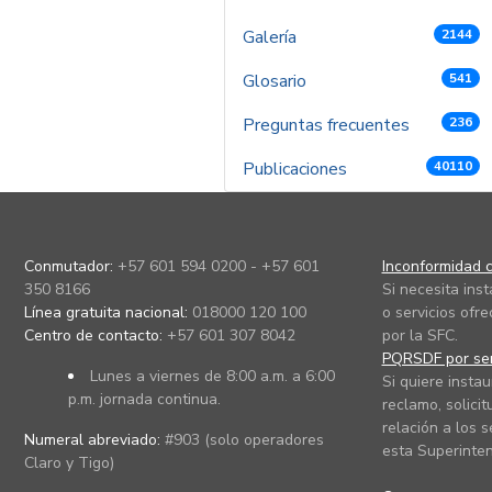
Galería
2144
Glosario
541
Preguntas frecuentes
236
Publicaciones
40110
Conmutador:
+57 601 594 0200 - +57 601
Inconformidad c
350 8166
Si necesita ins
Línea gratuita nacional:
018000 120 100
o servicios ofre
Centro de contacto:
+57 601 307 8042
por la SFC.
PQRSDF por ser
Lunes a viernes de 8:00 a.m. a 6:00
Si quiere instau
p.m. jornada continua.
reclamo, solicit
relación a los s
Numeral abreviado:
#903 (solo operadores
esta Superinten
Claro y Tigo)