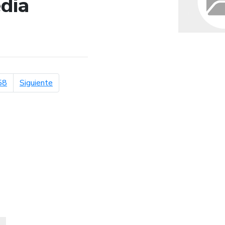
dia
de búsqueda
página siguiente
58
Siguiente