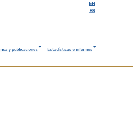
EN
ES
ensa y publicaciones
Estadísticas e informes