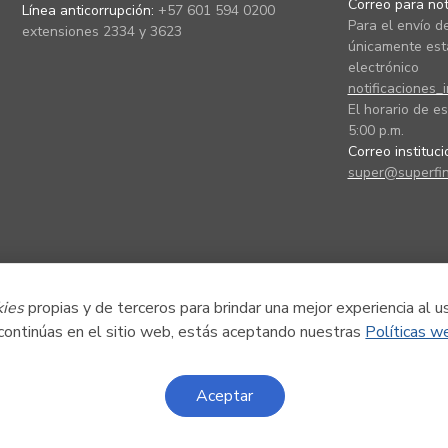
Correo para noti
Línea anticorrupción:
+57 601 594 0200
Para el envío de
extensiones 2334 y 3623
únicamente está
electrónico
notificaciones_
El horario de es
5:00 p.m.
Correo instituc
super@superfin
kies
propias y de terceros para brindar una mejor experiencia al u
 continúas en el sitio web, estás aceptando nuestras
Políticas w
Aceptar