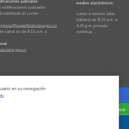
ficaciones judiciales:
medios electrónicos:
 notificaciones judiciales
 habilitado el correo
Lunes a viernes (días
hábiles) de 8:15 a.m. a
ingreso@superfinanciera.gov.co
4:45 p.m. jornada
te canal es de 8:15 a.m. a
continua
ional:
anciera.gov.co
suario en su navegación.
eb
.
Powered by Nexura