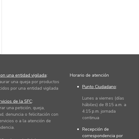
on una entidad vigilada
:
Horario de atención
taurar una queja por productos
Punto Ciudadano
:
cidos por una entidad vigilada
Lunes a viernes (días
vicios de la SFC
:
hábiles) de 8:15 a.m. a
rar una petición, queja,
4:15 p.m. jornada
ud, denuncia o felicitación con
continua
ervicios o a la atención de
dencia.
Recepción de
correspondencia por