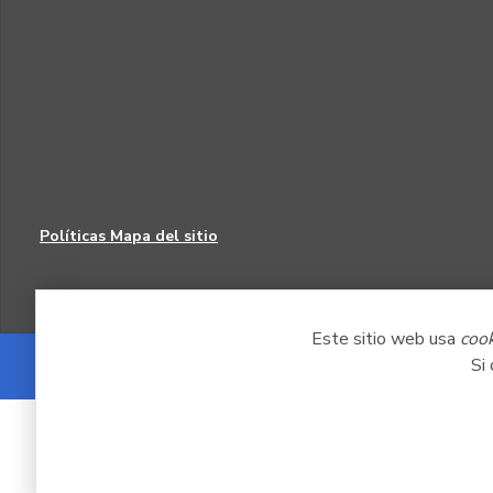
Políticas
Mapa del sitio
Este sitio web usa
coo
Si