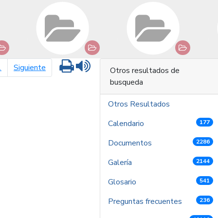
Imprimir
Leer contenido
página siguiente
1
Siguiente
Otros resultados de
busqueda
Otros Resultados
Calendario
177
Documentos
2286
Galería
2144
Glosario
541
Preguntas frecuentes
236