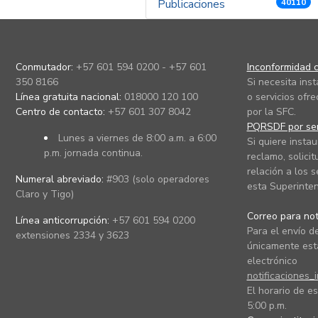
Publicaciones
40110
Conmutador:
+57 601 594 0200 - +57 601
Inconformidad c
350 8166
Si necesita ins
Línea gratuita nacional:
018000 120 100
o servicios ofre
Centro de contacto:
+57 601 307 8042
por la SFC.
PQRSDF por ser
Lunes a viernes de 8:00 a.m. a 6:00
Si quiere instau
p.m. jornada continua.
reclamo, solicit
relación a los s
Numeral abreviado:
#903 (solo operadores
esta Superinten
Claro y Tigo)
Correo para noti
Línea anticorrupción:
+57 601 594 0200
Para el envío de
extensiones 2334 y 3623
únicamente está
electrónico
notificaciones_
El horario de es
5:00 p.m.