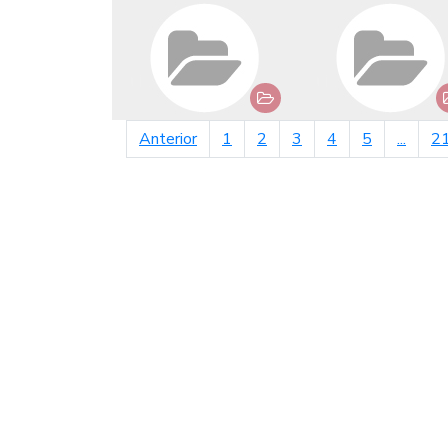
página anterior
Anterior
1
2
3
4
5
...
2