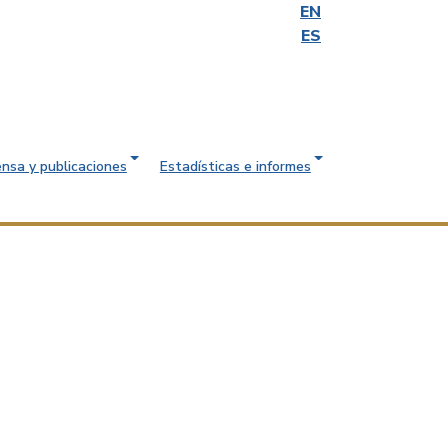
EN
ES
ensa y publicaciones
Estadísticas e informes