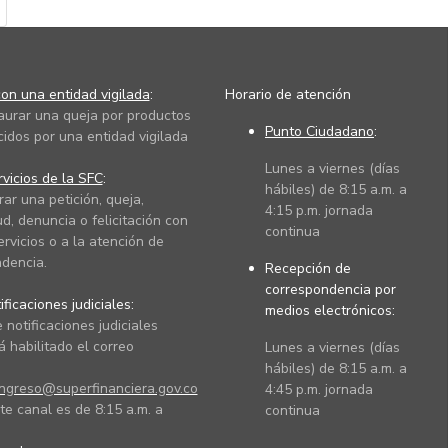
on una entidad vigilada
:
Horario de atención
taurar una queja por productos
Punto Ciudadano
:
cidos por una entidad vigilada
Lunes a viernes (días
vicios de la SFC
:
hábiles) de 8:15 a.m. a
rar una petición, queja,
4:15 p.m. jornada
ud, denuncia o felicitación con
continua
ervicios o a la atención de
dencia.
Recepción de
correspondencia por
ficaciones judiciales:
medios electrónicos:
 notificaciones judiciales
 habilitado el correo
Lunes a viernes (días
hábiles) de 8:15 a.m. a
ingreso@superfinanciera.gov.co
4:45 p.m. jornada
te canal es de 8:15 a.m. a
continua