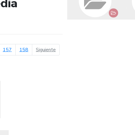
dia
de búsqueda
página siguiente
157
158
Siguiente