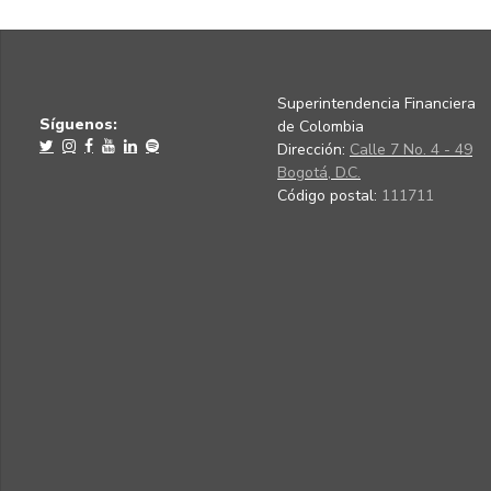
Superintendencia Financiera
Síguenos:
de Colombia
Dirección:
Calle 7 No. 4 - 49
Bogotá, D.C.
Código postal:
111711