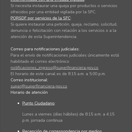
Si necesita instaurar una queja por productos o servicios
ofrecidos por una entidad vigilada por la SFC.
PQRSDF por servicios de la SFC
:
Si quiere instaurar una petición, queja, reclamo, solicitud,
denuncia o felicitación con relación a los servicios o a la
atención de esta Superintendencia.
Correo para notificaciones judiciales:
Para el envío de notificaciones judiciales únicamente está
habilitado el correo electrónico
notificaciones_ingreso@superfinanciera.gov.co
El horario de este canal es de 8:15 a.m. a 5:00 p.m.
Correo institucional:
super@superfinanciera.gov.co
Horario de atención
Punto Ciudadano
:
Lunes a viernes (días hábiles) de 8:15 a.m. a 4:15
p.m. jornada continua
Recepción de correspondencia por medios