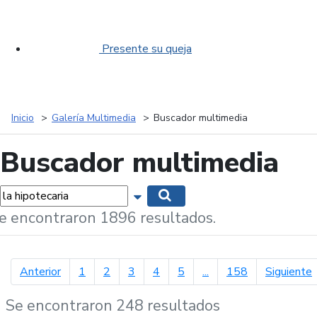
Presente su queja
Inicio
Galería Multimedia
Buscador multimedia
Buscador multimedia
labras...
Mostrar opciones de búsqueda
Buscar
e encontraron 1896 resultados.
página anterior
p
Anterior
1
2
3
4
5
...
158
Siguiente
Se encontraron 248 resultados