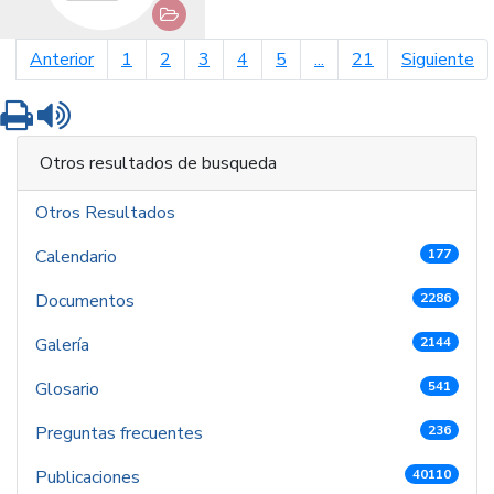
página anterior
pá
Anterior
1
2
3
4
5
...
21
Siguiente
Imprimir
Leer contenido
Otros resultados de busqueda
Otros Resultados
Calendario
177
Documentos
2286
Galería
2144
Glosario
541
Preguntas frecuentes
236
Publicaciones
40110