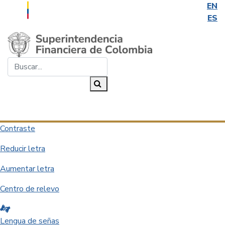
EN
ES
Saltar al contenido principal
Buscar...
Buscar
Desplegar navegación
Contraste
Reducir letra
Aumentar letra
Centro de relevo
Lengua de señas