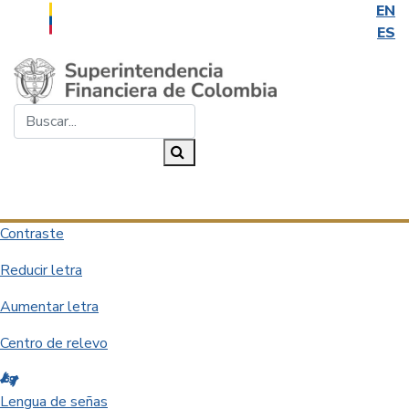
EN
ES
Saltar al contenido principal
Buscar...
Buscar
Desplegar navegación
Contraste
Reducir letra
Aumentar letra
Centro de relevo
Lengua de señas