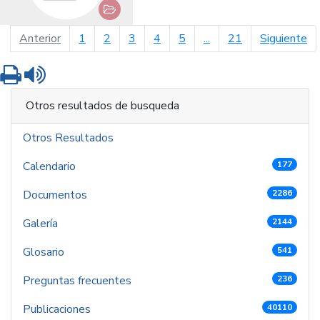
página anterior
pá
Anterior
1
2
3
4
5
...
21
Siguiente
Imprimir
Leer contenido
Otros resultados de busqueda
Otros Resultados
Calendario
177
Documentos
2286
Galería
2144
Glosario
541
Preguntas frecuentes
236
Publicaciones
40110