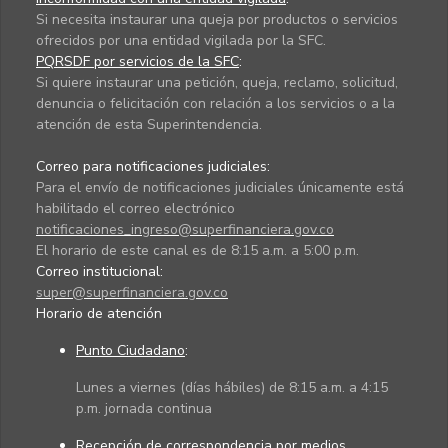
Si necesita instaurar una queja por productos o servicios
ofrecidos por una entidad vigilada por la SFC.
PQRSDF por servicios de la SFC
:
Si quiere instaurar una petición, queja, reclamo, solicitud,
denuncia o felicitación con relación a los servicios o a la
atención de esta Superintendencia.
Correo para notificaciones judiciales:
Para el envío de notificaciones judiciales únicamente está
habilitado el correo electrónico
notificaciones_ingreso@superfinanciera.gov.co
El horario de este canal es de 8:15 a.m. a 5:00 p.m.
Correo institucional:
super@superfinanciera.gov.co
Horario de atención
Punto Ciudadano
:
Lunes a viernes (días hábiles) de 8:15 a.m. a 4:15
p.m. jornada continua
Recepción de correspondencia por medios