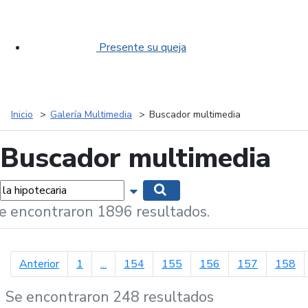
Presente su queja
Inicio
Galería Multimedia
Buscador multimedia
Buscador multimedia
labras...
Mostrar opciones de búsqueda
Buscar
e encontraron 1896 resultados.
página anterior
Anterior
1
...
154
155
156
157
158
Se encontraron 248 resultados