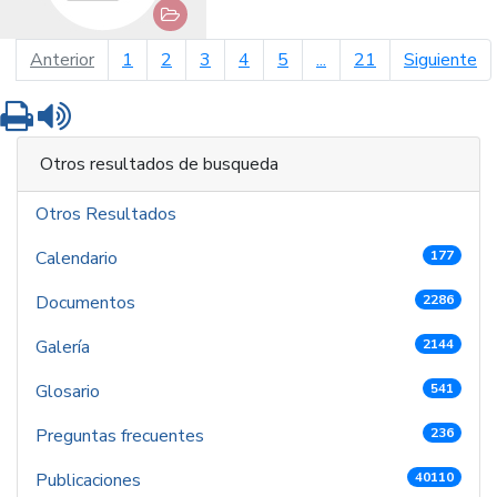
página anterior
pá
Anterior
1
2
3
4
5
...
21
Siguiente
Imprimir
Leer contenido
Otros resultados de busqueda
Otros Resultados
Calendario
177
Documentos
2286
Galería
2144
Glosario
541
Preguntas frecuentes
236
Publicaciones
40110