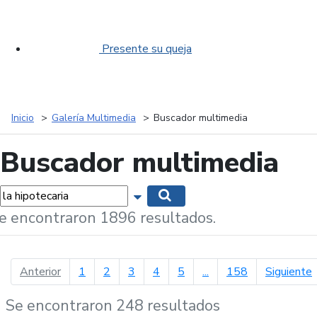
Presente su queja
Inicio
Galería Multimedia
Buscador multimedia
Buscador multimedia
labras...
Mostrar opciones de búsqueda
Buscar
e encontraron 1896 resultados.
página anterior
p
Anterior
1
2
3
4
5
...
158
Siguiente
Se encontraron 248 resultados