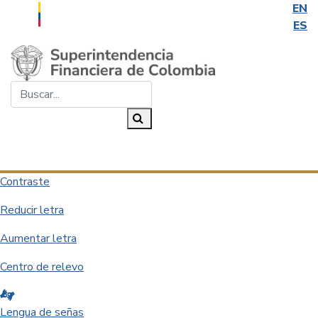
EN
ES
Saltar al contenido principal
Buscar...
Buscar
Desplegar navegación
Contraste
Reducir letra
Aumentar letra
Centro de relevo
Lengua de señas