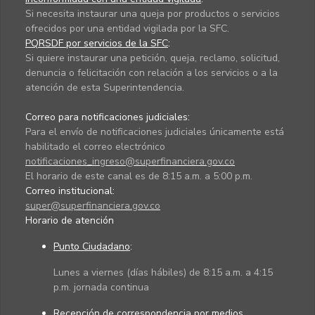
Si necesita instaurar una queja por productos o servicios
ofrecidos por una entidad vigilada por la SFC.
PQRSDF por servicios de la SFC
:
Si quiere instaurar una petición, queja, reclamo, solicitud,
denuncia o felicitación con relación a los servicios o a la
atención de esta Superintendencia.
Correo para notificaciones judiciales:
Para el envío de notificaciones judiciales únicamente está
habilitado el correo electrónico
notificaciones_ingreso@superfinanciera.gov.co
El horario de este canal es de 8:15 a.m. a 5:00 p.m.
Correo institucional:
super@superfinanciera.gov.co
Horario de atención
Punto Ciudadano
:
Lunes a viernes (días hábiles) de 8:15 a.m. a 4:15
p.m. jornada continua
Recepción de correspondencia por medios