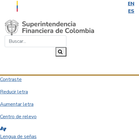
EN
ES
Saltar al contenido principal
Buscar...
Buscar
Desplegar navegación
Contraste
Reducir letra
Aumentar letra
Centro de relevo
Lengua de señas