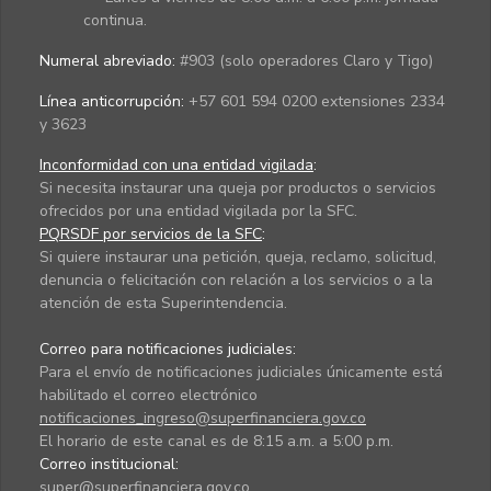
continua.
Numeral abreviado:
#903 (solo operadores Claro y Tigo)
Línea anticorrupción:
+57 601 594 0200 extensiones 2334
y 3623
Inconformidad con una entidad vigilada
:
Si necesita instaurar una queja por productos o servicios
ofrecidos por una entidad vigilada por la SFC.
PQRSDF por servicios de la SFC
:
Si quiere instaurar una petición, queja, reclamo, solicitud,
denuncia o felicitación con relación a los servicios o a la
atención de esta Superintendencia.
Correo para notificaciones judiciales:
Para el envío de notificaciones judiciales únicamente está
habilitado el correo electrónico
notificaciones_ingreso@superfinanciera.gov.co
El horario de este canal es de 8:15 a.m. a 5:00 p.m.
Correo institucional:
super@superfinanciera.gov.co