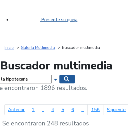
Presente su queja
Inicio
Galería Multimedia
Buscador multimedia
Buscador multimedia
labras...
Mostrar opciones de búsqueda
Buscar
e encontraron 1896 resultados.
página anterior
p
Anterior
1
...
4
5
6
...
158
Siguiente
Se encontraron 248 resultados