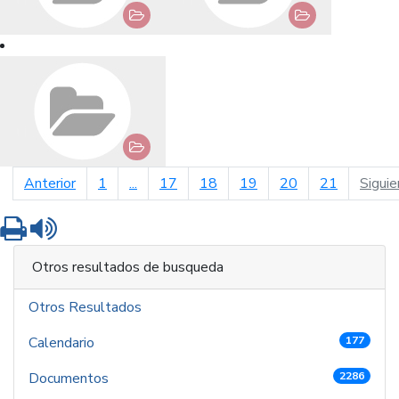
página anterior
Anterior
1
...
17
18
19
20
21
Siguie
Imprimir
Leer contenido
Otros resultados de busqueda
Otros Resultados
Calendario
177
Documentos
2286