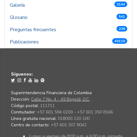
Galería
2144
Glosario
541
Preguntas frecuentes
236
Publicaciones
40110
Síguenos:
Superintendencia Financiera de Colombia
Dirección:
Calle 7 No. 4 - 49 Bogotá, D.C.
Código postal:
111711
Conmutador:
+57 601 594 0200 - +57 601 350 8166
Línea gratuita nacional:
018000 120 100
Centro de contacto:
+57 601 307 8042
Lunes a viernes de 8:00 a.m. a 6:00 p.m. jornada