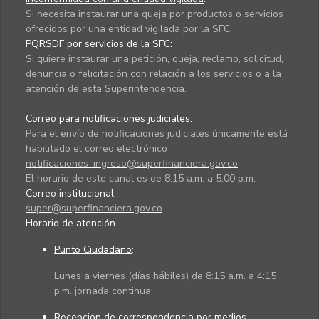
Si necesita instaurar una queja por productos o servicios
ofrecidos por una entidad vigilada por la SFC.
PQRSDF por servicios de la SFC
:
Si quiere instaurar una petición, queja, reclamo, solicitud,
denuncia o felicitación con relación a los servicios o a la
atención de esta Superintendencia.
Correo para notificaciones judiciales:
Para el envío de notificaciones judiciales únicamente está
habilitado el correo electrónico
notificaciones_ingreso@superfinanciera.gov.co
El horario de este canal es de 8:15 a.m. a 5:00 p.m.
Correo institucional:
super@superfinanciera.gov.co
Horario de atención
Punto Ciudadano
:
Lunes a viernes (días hábiles) de 8:15 a.m. a 4:15
p.m. jornada continua
Recepción de correspondencia por medios