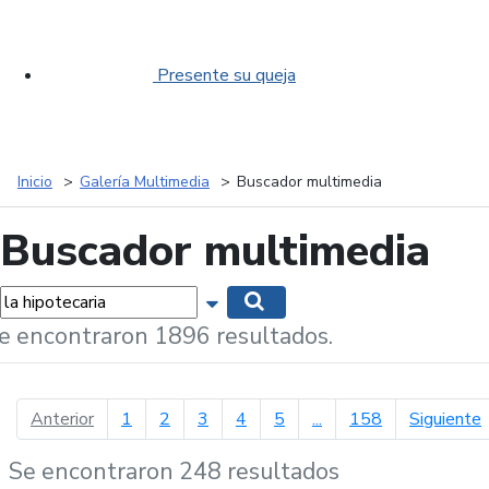
Presente su queja
Inicio
Galería Multimedia
Buscador multimedia
Buscador multimedia
labras...
Mostrar opciones de búsqueda
Buscar
e encontraron 1896 resultados.
página anterior
p
Anterior
1
2
3
4
5
...
158
Siguiente
Se encontraron 248 resultados