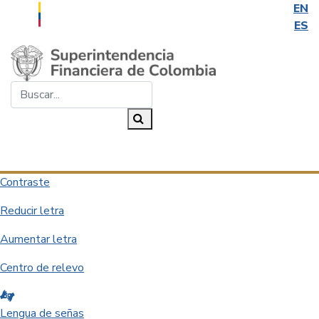
EN
ES
Saltar al contenido principal
Buscar...
Buscar
Desplegar navegación
Contraste
Reducir letra
Aumentar letra
Centro de relevo
Lengua de señas