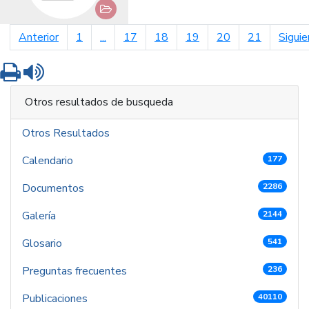
página anterior
Anterior
1
...
17
18
19
20
21
Siguie
Imprimir
Leer contenido
Otros resultados de busqueda
Otros Resultados
Calendario
177
Documentos
2286
Galería
2144
Glosario
541
Preguntas frecuentes
236
Publicaciones
40110