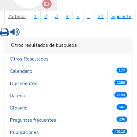
página anterior
pá
Anterior
1
2
3
4
5
...
21
Siguiente
Imprimir
Leer contenido
Otros resultados de busqueda
Otros Resultados
Calendario
177
Documentos
2286
Galería
2144
Glosario
541
Preguntas frecuentes
236
Publicaciones
40110