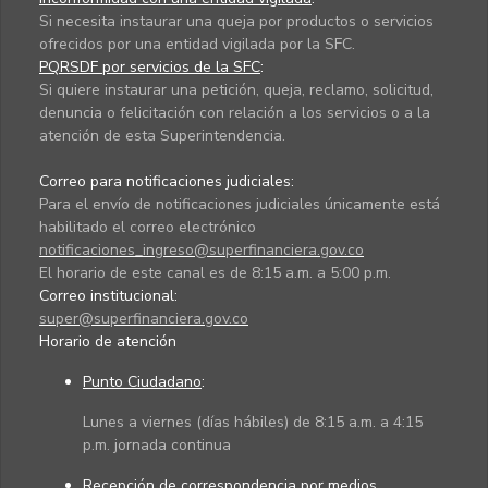
Si necesita instaurar una queja por productos o servicios
ofrecidos por una entidad vigilada por la SFC.
PQRSDF por servicios de la SFC
:
Si quiere instaurar una petición, queja, reclamo, solicitud,
denuncia o felicitación con relación a los servicios o a la
atención de esta Superintendencia.
Correo para notificaciones judiciales:
Para el envío de notificaciones judiciales únicamente está
habilitado el correo electrónico
notificaciones_ingreso@superfinanciera.gov.co
El horario de este canal es de 8:15 a.m. a 5:00 p.m.
Correo institucional:
super@superfinanciera.gov.co
Horario de atención
Punto Ciudadano
:
Lunes a viernes (días hábiles) de 8:15 a.m. a 4:15
p.m. jornada continua
Recepción de correspondencia por medios