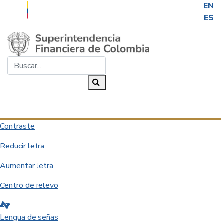
EN
ES
Saltar al contenido principal
Buscar...
Buscar
Desplegar navegación
Contraste
Reducir letra
Aumentar letra
Centro de relevo
Lengua de señas