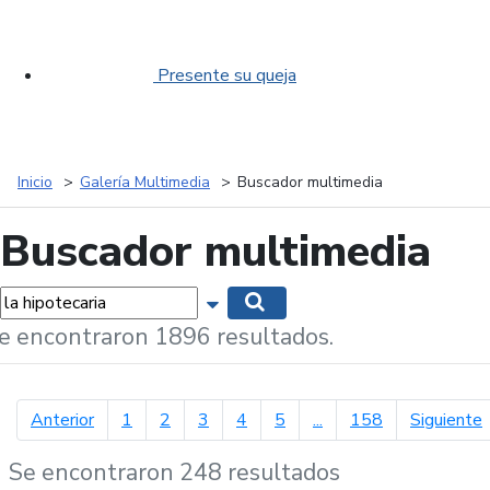
Presente su queja
Inicio
Galería Multimedia
Buscador multimedia
Buscador multimedia
labras...
Mostrar opciones de búsqueda
Buscar
e encontraron 1896 resultados.
página anterior
p
Anterior
1
2
3
4
5
...
158
Siguiente
Se encontraron 248 resultados