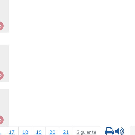
Imprimir
Leer
terior
página siguiente
..
17
18
19
20
21
Siguiente