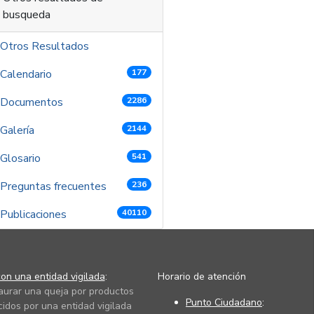
busqueda
Otros Resultados
Calendario
177
Documentos
2286
Galería
2144
Glosario
541
Preguntas frecuentes
236
Publicaciones
40110
on una entidad vigilada
:
Horario de atención
taurar una queja por productos
Punto Ciudadano
:
cidos por una entidad vigilada