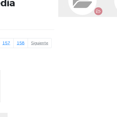
dia
de búsqueda
página siguiente
157
158
Siguiente