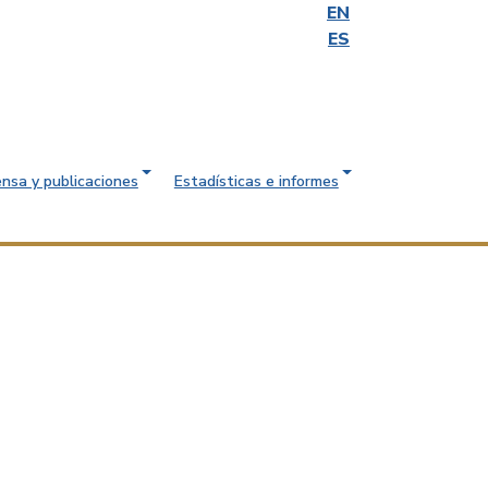
EN
ES
ensa y publicaciones
Estadísticas e informes