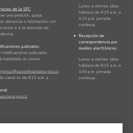
Lunes a viernes (días
vicios de la SFC
:
hábiles) de 8:15 a.m. a
rar una petición, queja,
4:15 p.m. jornada
ud, denuncia o felicitación con
continua
ervicios o a la atención de
dencia.
Recepción de
correspondencia por
ficaciones judiciales:
medios electrónicos:
 notificaciones judiciales
 habilitado el correo
Lunes a viernes (días
hábiles) de 8:15 a.m. a
ingreso@superfinanciera.gov.co
4:45 p.m. jornada
te canal es de 8:15 a.m. a
continua
ional:
anciera.gov.co