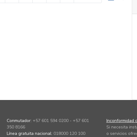
Conmutador:
+57 601 594 0200 - +57 601
Inconformidad c
350 8166
Si necesita ins
Línea gratuita nacional:
018000 120 100
o servicios ofre