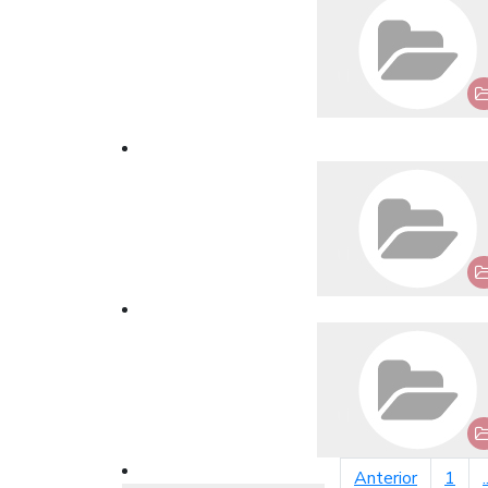
página an
Anterior
1
.