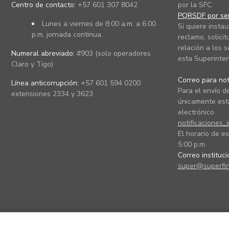
Centro de contacto:
+57 601 307 8042
por la SFC.
PQRSDF por ser
Lunes a viernes de 8:00 a.m. a 6:00
Si quiere instau
p.m. jornada continua.
reclamo, solicit
relación a los s
Numeral abreviado:
#903 (solo operadores
esta Superinten
Claro y Tigo)
Correo para noti
Línea anticorrupción:
+57 601 594 0200
Para el envío de
extensiones 2334 y 3623
únicamente está
electrónico
notificaciones_
El horario de es
5:00 p.m.
Correo instituc
super@superfin