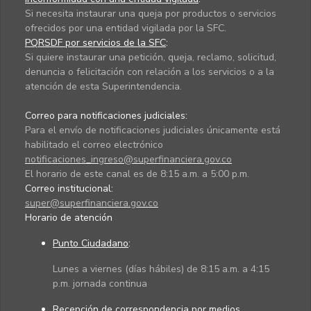
Si necesita instaurar una queja por productos o servicios
ofrecidos por una entidad vigilada por la SFC.
PQRSDF por servicios de la SFC
:
Si quiere instaurar una petición, queja, reclamo, solicitud,
denuncia o felicitación con relación a los servicios o a la
atención de esta Superintendencia.
Correo para notificaciones judiciales:
Para el envío de notificaciones judiciales únicamente está
habilitado el correo electrónico
notificaciones_ingreso@superfinanciera.gov.co
El horario de este canal es de 8:15 a.m. a 5:00 p.m.
Correo institucional:
super@superfinanciera.gov.co
Horario de atención
Punto Ciudadano
:
Lunes a viernes (días hábiles) de 8:15 a.m. a 4:15
p.m. jornada continua
Recepción de correspondencia por medios