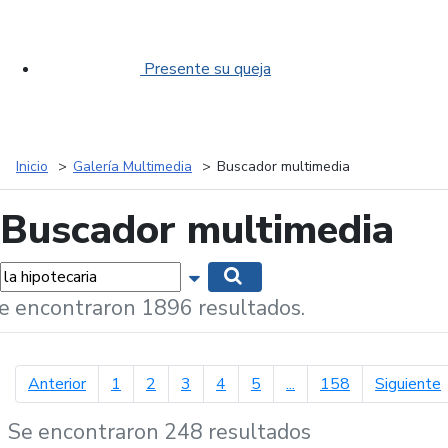
Presente su queja
Inicio
Galería Multimedia
Buscador multimedia
Buscador multimedia
labras...
Mostrar opciones de búsqueda
Buscar
e encontraron 1896 resultados.
página anterior
p
Anterior
1
2
3
4
5
...
158
Siguiente
Se encontraron 248 resultados