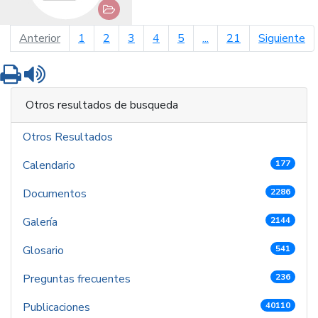
página anterior
pá
Anterior
1
2
3
4
5
...
21
Siguiente
Imprimir
Leer contenido
Otros resultados de busqueda
Otros Resultados
Calendario
177
Documentos
2286
Galería
2144
Glosario
541
Preguntas frecuentes
236
Publicaciones
40110