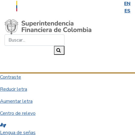
EN
ES
Saltar al contenido principal
Buscar...
Buscar
Desplegar navegación
Contraste
Reducir letra
Aumentar letra
Centro de relevo
Lengua de señas