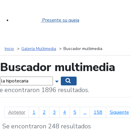
Presente su queja
Inicio
Galería Multimedia
Buscador multimedia
Buscador multimedia
labras...
Mostrar opciones de búsqueda
Buscar
e encontraron 1896 resultados.
página anterior
p
Anterior
1
2
3
4
5
...
158
Siguiente
Se encontraron 248 resultados