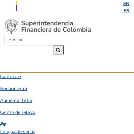
EN
ES
Saltar al contenido principal
Buscar...
Buscar
Desplegar navegación
Contraste
Reducir letra
Aumentar letra
Centro de relevo
Lengua de señas