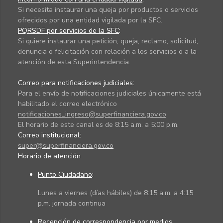
Si necesita instaurar una queja por productos o servicios
ofrecidos por una entidad vigilada por la SFC.
PQRSDF por servicios de la SFC
:
Si quiere instaurar una petición, queja, reclamo, solicitud,
denuncia o felicitación con relación a los servicios o a la
atención de esta Superintendencia.
Correo para notificaciones judiciales:
Para el envío de notificaciones judiciales únicamente está
habilitado el correo electrónico
notificaciones_ingreso@superfinanciera.gov.co
El horario de este canal es de 8:15 a.m. a 5:00 p.m.
Correo institucional:
super@superfinanciera.gov.co
Horario de atención
Punto Ciudadano
:
Lunes a viernes (días hábiles) de 8:15 a.m. a 4:15
p.m. jornada continua
Recepción de correspondencia por medios