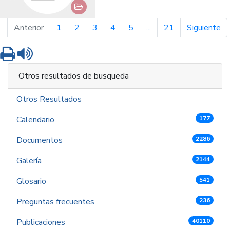
página anterior
pá
Anterior
1
2
3
4
5
...
21
Siguiente
Imprimir
Leer contenido
Otros resultados de busqueda
Otros Resultados
Calendario
177
Documentos
2286
Galería
2144
Glosario
541
Preguntas frecuentes
236
Publicaciones
40110