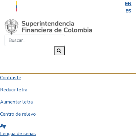
EN
ES
Saltar al contenido principal
Buscar...
Buscar
Desplegar navegación
Contraste
Reducir letra
Aumentar letra
Centro de relevo
Lengua de señas