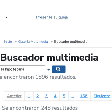
Presente su queja
Inicio
Galería Multimedia
Buscador multimedia
Buscador multimedia
labras...
Mostrar opciones de búsqueda
Buscar
e encontraron 1896 resultados.
página anterior
p
Anterior
1
2
3
4
5
...
158
Siguiente
Se encontraron 248 resultados