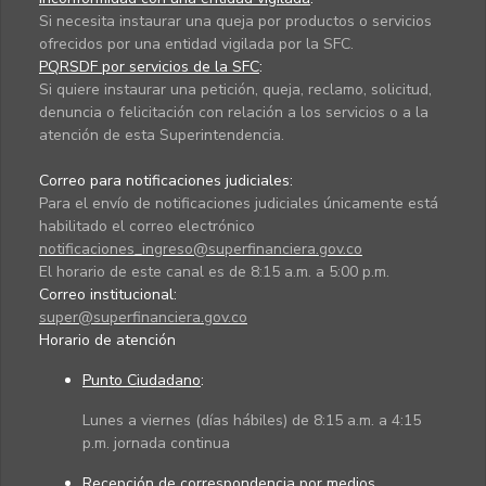
Si necesita instaurar una queja por productos o servicios
ofrecidos por una entidad vigilada por la SFC.
PQRSDF por servicios de la SFC
:
Si quiere instaurar una petición, queja, reclamo, solicitud,
denuncia o felicitación con relación a los servicios o a la
atención de esta Superintendencia.
Correo para notificaciones judiciales:
Para el envío de notificaciones judiciales únicamente está
habilitado el correo electrónico
notificaciones_ingreso@superfinanciera.gov.co
El horario de este canal es de 8:15 a.m. a 5:00 p.m.
Correo institucional:
super@superfinanciera.gov.co
Horario de atención
Punto Ciudadano
:
Lunes a viernes (días hábiles) de 8:15 a.m. a 4:15
p.m. jornada continua
Recepción de correspondencia por medios