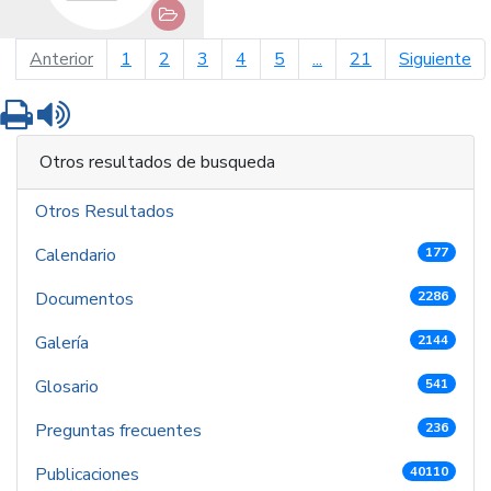
página anterior
pá
Anterior
1
2
3
4
5
...
21
Siguiente
Imprimir
Leer contenido
Otros resultados de busqueda
Otros Resultados
Calendario
177
Documentos
2286
Galería
2144
Glosario
541
Preguntas frecuentes
236
Publicaciones
40110