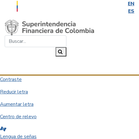
EN
ES
Saltar al contenido principal
Buscar...
Buscar
Desplegar navegación
Contraste
Reducir letra
Aumentar letra
Centro de relevo
Lengua de señas