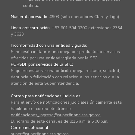
continua.
Numeral abreviado:
#903 (solo operadores Claro y Tigo)
Línea anticorrupción:
+57 601 594 0200 extensiones 2334
y 3623
Inconformidad con una entidad vigilada
:
Si necesita instaurar una queja por productos o servicios
ofrecidos por una entidad vigilada por la SFC.
PQRSDF por servicios de la SFC
:
Si quiere instaurar una petición, queja, reclamo, solicitud,
denuncia o felicitación con relación a los servicios o a la
atención de esta Superintendencia.
Correo para notificaciones judiciales:
Para el envío de notificaciones judiciales únicamente está
habilitado el correo electrónico
notificaciones_ingreso@superfinanciera.gov.co
El horario de este canal es de 8:15 a.m. a 5:00 p.m.
Correo institucional:
super@superfinanciera.gov.co