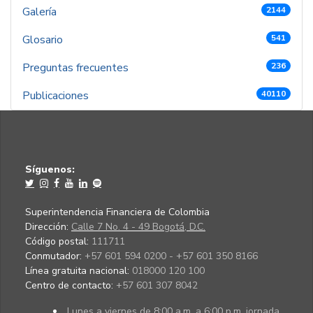
Galería
2144
Glosario
541
Preguntas frecuentes
236
Publicaciones
40110
Síguenos:
Superintendencia Financiera de Colombia
Dirección:
Calle 7 No. 4 - 49 Bogotá, D.C.
Código postal:
111711
Conmutador:
+57 601 594 0200 - +57 601 350 8166
Línea gratuita nacional:
018000 120 100
Centro de contacto:
+57 601 307 8042
Lunes a viernes de 8:00 a.m. a 6:00 p.m. jornada