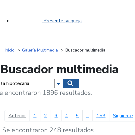
Presente su queja
Inicio
Galería Multimedia
Buscador multimedia
Buscador multimedia
labras...
Mostrar opciones de búsqueda
Buscar
e encontraron 1896 resultados.
página anterior
p
Anterior
1
2
3
4
5
...
158
Siguiente
Se encontraron 248 resultados