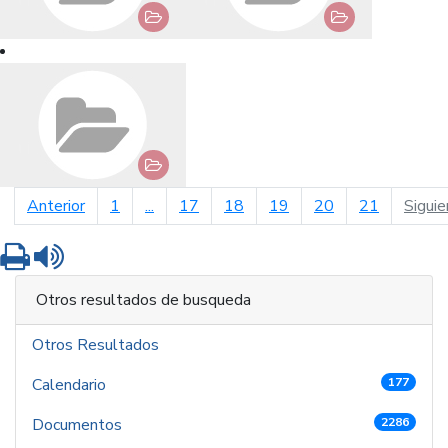
página anterior
Anterior
1
...
17
18
19
20
21
Siguie
Imprimir
Leer contenido
Otros resultados de busqueda
Otros Resultados
Calendario
177
Documentos
2286