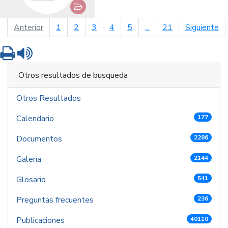
página anterior
pá
Anterior
1
2
3
4
5
...
21
Siguiente
Imprimir
Leer contenido
Otros resultados de busqueda
Otros Resultados
Calendario
177
Documentos
2286
Galería
2144
Glosario
541
Preguntas frecuentes
236
Publicaciones
40110