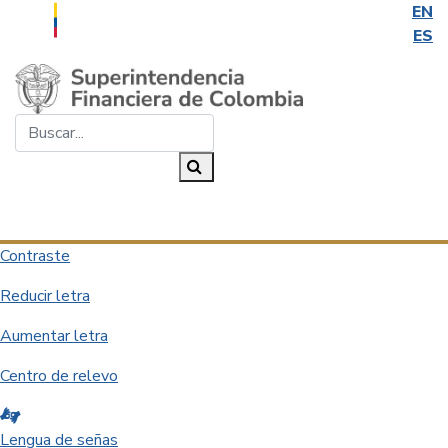
EN
ES
Saltar al contenido principal
Buscar...
Buscar
Desplegar navegación
Contraste
Reducir letra
Aumentar letra
Centro de relevo
Lengua de señas