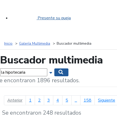
Presente su queja
Inicio
Galería Multimedia
Buscador multimedia
Buscador multimedia
labras...
Mostrar opciones de búsqueda
Buscar
e encontraron 1896 resultados.
página anterior
p
Anterior
1
2
3
4
5
...
158
Siguiente
Se encontraron 248 resultados