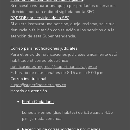
Si necesita instaurar una queja por productos o servicios
ofrecidos por una entidad vigilada por la SFC.
PQRSDF por servicios de la SFC
:
Si quiere instaurar una petición, queja, reclamo, solicitud,
denuncia o felicitación con relación a los servicios o a la
atención de esta Superintendencia.
Correo para notificaciones judiciales:
Para el envío de notificaciones judiciales únicamente está
habilitado el correo electrónico
notificaciones_ingreso@superfinanciera.gov.co
El horario de este canal es de 8:15 a.m. a 5:00 p.m.
Correo institucional:
super@superfinanciera.gov.co
Horario de atención
Punto Ciudadano
:
Lunes a viernes (días hábiles) de 8:15 a.m. a 4:15
p.m. jornada continua
Recepción de correspondencia por medios