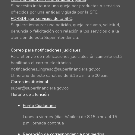
Si necesita instaurar una queja por productos o servicios
ofrecidos por una entidad vigilada por la SFC.
PQRSDF por servicios de la SFC
:
Si quiere instaurar una petición, queja, reclamo, solicitud,
denuncia o felicitación con relación a los servicios o a la
atención de esta Superintendencia.
Correo para notificaciones judiciales:
Para el envío de notificaciones judiciales únicamente está
habilitado el correo electrónico
notificaciones_ingreso@superfinanciera.gov.co
El horario de este canal es de 8:15 a.m. a 5:00 p.m.
Correo institucional:
super@superfinanciera.gov.co
Horario de atención
Punto Ciudadano
:
Lunes a viernes (días hábiles) de 8:15 a.m. a 4:15
p.m. jornada continua
Recepción de correspondencia por medios