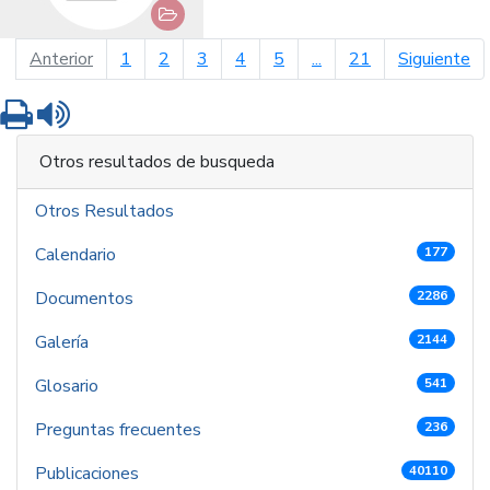
página anterior
pá
Anterior
1
2
3
4
5
...
21
Siguiente
Imprimir
Leer contenido
Otros resultados de busqueda
Otros Resultados
Calendario
177
Documentos
2286
Galería
2144
Glosario
541
Preguntas frecuentes
236
Publicaciones
40110