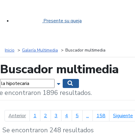
Presente su queja
Inicio
Galería Multimedia
Buscador multimedia
Buscador multimedia
labras...
Mostrar opciones de búsqueda
Buscar
e encontraron 1896 resultados.
página anterior
p
Anterior
1
2
3
4
5
...
158
Siguiente
Se encontraron 248 resultados