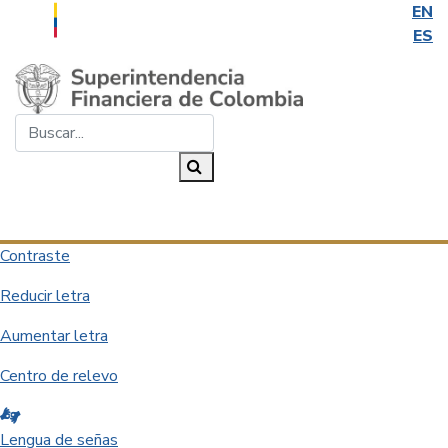
EN
ES
Saltar al contenido principal
Buscar...
Buscar
Desplegar navegación
Contraste
Reducir letra
Aumentar letra
Centro de relevo
Lengua de señas