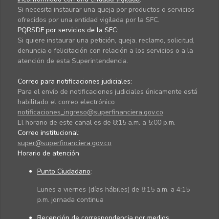
Si necesita instaurar una queja por productos o servicios
ofrecidos por una entidad vigilada por la SFC.
PQRSDF por servicios de la SFC
:
Si quiere instaurar una petición, queja, reclamo, solicitud,
denuncia o felicitación con relación a los servicios o a la
atención de esta Superintendencia.
Correo para notificaciones judiciales:
Para el envío de notificaciones judiciales únicamente está
habilitado el correo electrónico
notificaciones_ingreso@superfinanciera.gov.co
El horario de este canal es de 8:15 a.m. a 5:00 p.m.
Correo institucional:
super@superfinanciera.gov.co
Horario de atención
Punto Ciudadano
:
Lunes a viernes (días hábiles) de 8:15 a.m. a 4:15
p.m. jornada continua
Recepción de correspondencia por medios