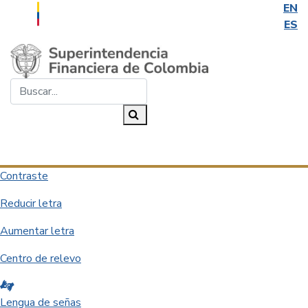
EN
ES
Saltar al contenido principal
Buscar...
Buscar
Desplegar navegación
Contraste
Reducir letra
Aumentar letra
Centro de relevo
Lengua de señas