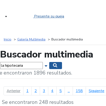
Presente su queja
Inicio
Galería Multimedia
Buscador multimedia
Buscador multimedia
labras...
Mostrar opciones de búsqueda
Buscar
e encontraron 1896 resultados.
página anterior
p
Anterior
1
2
3
4
5
...
158
Siguiente
Se encontraron 248 resultados