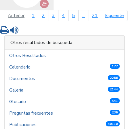
página anterior
pá
Anterior
1
2
3
4
5
...
21
Siguiente
Imprimir
Leer contenido
Otros resultados de busqueda
Otros Resultados
Calendario
177
Documentos
2286
Galería
2144
Glosario
541
Preguntas frecuentes
236
Publicaciones
40110