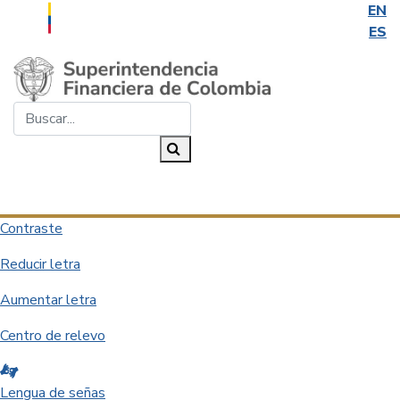
EN
ES
Saltar al contenido principal
Buscar...
Buscar
Desplegar navegación
Contraste
Reducir letra
Aumentar letra
Centro de relevo
Lengua de señas