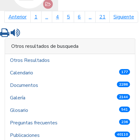
página anterior
pá
Anterior
1
...
4
5
6
...
21
Siguiente
Imprimir
Leer contenido
Otros resultados de busqueda
Otros Resultados
Calendario
177
Documentos
2286
Galería
2144
Glosario
541
Preguntas frecuentes
236
Publicaciones
40110