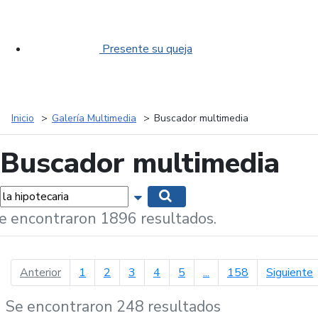
Presente su queja
Inicio
Galería Multimedia
Buscador multimedia
Buscador multimedia
labras...
Mostrar opciones de búsqueda
Buscar
e encontraron 1896 resultados.
página anterior
p
Anterior
1
2
3
4
5
...
158
Siguiente
Se encontraron 248 resultados