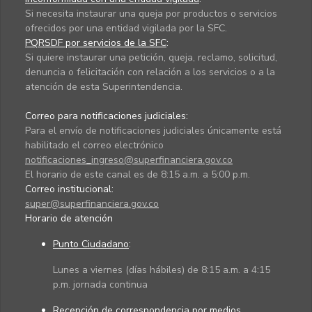
Si necesita instaurar una queja por productos o servicios
ofrecidos por una entidad vigilada por la SFC.
PQRSDF por servicios de la SFC
:
Si quiere instaurar una petición, queja, reclamo, solicitud,
denuncia o felicitación con relación a los servicios o a la
atención de esta Superintendencia.
Correo para notificaciones judiciales:
Para el envío de notificaciones judiciales únicamente está
habilitado el correo electrónico
notificaciones_ingreso@superfinanciera.gov.co
El horario de este canal es de 8:15 a.m. a 5:00 p.m.
Correo institucional:
super@superfinanciera.gov.co
Horario de atención
Punto Ciudadano
:
Lunes a viernes (días hábiles) de 8:15 a.m. a 4:15
p.m. jornada continua
Recepción de correspondencia por medios