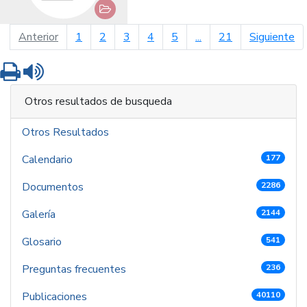
página anterior
pá
Anterior
1
2
3
4
5
...
21
Siguiente
Imprimir
Leer contenido
Otros resultados de busqueda
Otros Resultados
Calendario
177
Documentos
2286
Galería
2144
Glosario
541
Preguntas frecuentes
236
Publicaciones
40110