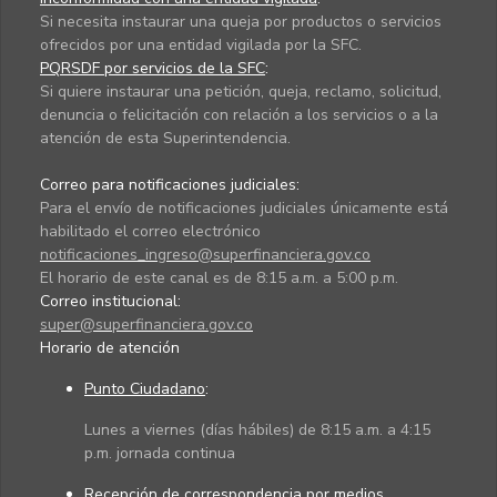
Si necesita instaurar una queja por productos o servicios
ofrecidos por una entidad vigilada por la SFC.
PQRSDF por servicios de la SFC
:
Si quiere instaurar una petición, queja, reclamo, solicitud,
denuncia o felicitación con relación a los servicios o a la
atención de esta Superintendencia.
Correo para notificaciones judiciales:
Para el envío de notificaciones judiciales únicamente está
habilitado el correo electrónico
notificaciones_ingreso@superfinanciera.gov.co
El horario de este canal es de 8:15 a.m. a 5:00 p.m.
Correo institucional:
super@superfinanciera.gov.co
Horario de atención
Punto Ciudadano
:
Lunes a viernes (días hábiles) de 8:15 a.m. a 4:15
p.m. jornada continua
Recepción de correspondencia por medios