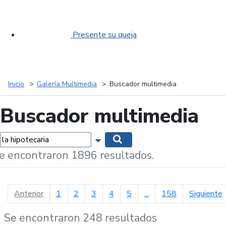
Presente su queja
Inicio
Galería Multimedia
Buscador multimedia
Buscador multimedia
labras...
Mostrar opciones de búsqueda
Buscar
e encontraron 1896 resultados.
página anterior
p
Anterior
1
2
3
4
5
...
158
Siguiente
Se encontraron 248 resultados