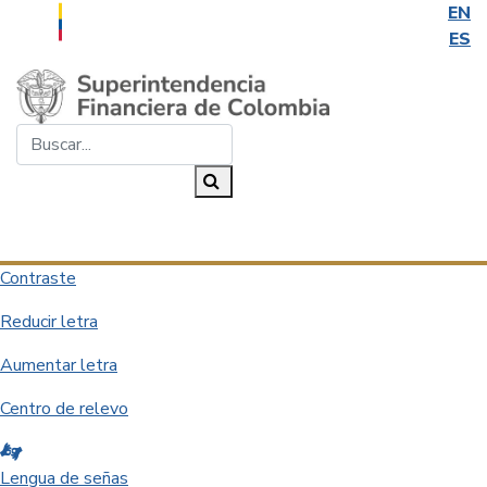
EN
ES
Saltar al contenido principal
Buscar...
Buscar
Desplegar navegación
Contraste
Reducir letra
Aumentar letra
Centro de relevo
Lengua de señas