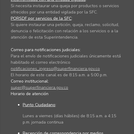
Si necesita instaurar una queja por productos o servicios
ofrecidos por una entidad vigilada por la SFC.
PQRSDF por servicios de la SFC
:
Si quiere instaurar una petición, queja, reclamo, solicitud,
denuncia o felicitación con relación a los servicios o a la
atención de esta Superintendencia.
Correo para notificaciones judiciales:
Para el envío de notificaciones judiciales únicamente está
habilitado el correo electrónico
notificaciones_ingreso@superfinanciera.gov.co
El horario de este canal es de 8:15 a.m. a 5:00 p.m.
Correo institucional:
super@superfinanciera.gov.co
Horario de atención
Punto Ciudadano
:
Lunes a viernes (días hábiles) de 8:15 a.m. a 4:15
p.m. jornada continua
Recepción de correspondencia por medios