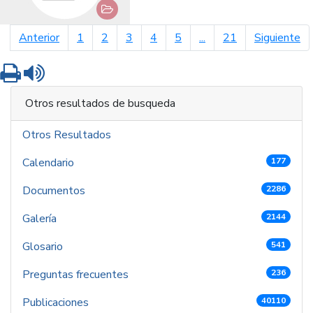
página anterior
pá
Anterior
1
2
3
4
5
...
21
Siguiente
Imprimir
Leer contenido
Otros resultados de busqueda
Otros Resultados
Calendario
177
Documentos
2286
Galería
2144
Glosario
541
Preguntas frecuentes
236
Publicaciones
40110