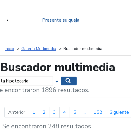
Presente su queja
Inicio
Galería Multimedia
Buscador multimedia
Buscador multimedia
labras...
Mostrar opciones de búsqueda
Buscar
e encontraron 1896 resultados.
página anterior
p
Anterior
1
2
3
4
5
...
158
Siguiente
Se encontraron 248 resultados