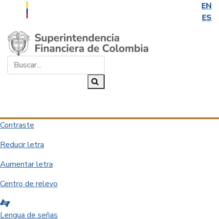
EN
ES
Saltar al contenido principal
Buscar...
Buscar
Desplegar navegación
Contraste
Reducir letra
Aumentar letra
Centro de relevo
Lengua de señas