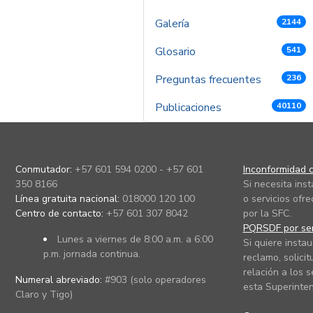
Galería
2144
Glosario
541
Preguntas frecuentes
236
Publicaciones
40110
Conmutador:
+57 601 594 0200 - +57 601
Inconformidad c
350 8166
Si necesita ins
Línea gratuita nacional:
018000 120 100
o servicios ofre
Centro de contacto:
+57 601 307 8042
por la SFC.
PQRSDF por ser
Lunes a viernes de 8:00 a.m. a 6:00
Si quiere instau
p.m. jornada continua.
reclamo, solicit
relación a los s
Numeral abreviado:
#903 (solo operadores
esta Superinten
Claro y Tigo)