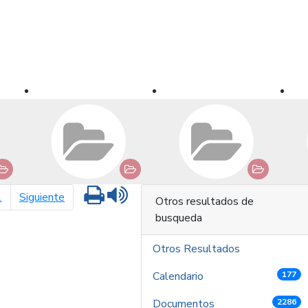
Imprimir
Leer contenido
página siguiente
1
Siguiente
Otros resultados de
busqueda
Otros Resultados
Calendario
177
Documentos
2286