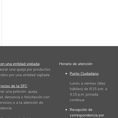
on una entidad vigilada
:
Horario de atención
taurar una queja por productos
Punto Ciudadano
:
cidos por una entidad vigilada
Lunes a viernes (días
vicios de la SFC
:
hábiles) de 8:15 a.m. a
rar una petición, queja,
4:15 p.m. jornada
ud, denuncia o felicitación con
continua
ervicios o a la atención de
dencia.
Recepción de
correspondencia por