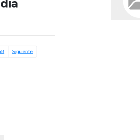
dia
de búsqueda
página siguiente
58
Siguiente