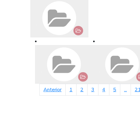
página anterior
Anterior
1
2
3
4
5
...
2