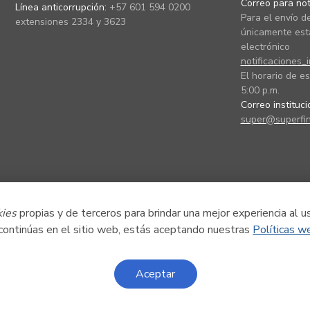
Correo para noti
Línea anticorrupción:
+57 601 594 0200
Para el envío de
extensiones 2334 y 3623
únicamente está
electrónico
notificaciones_
El horario de es
5:00 p.m.
Correo instituc
super@superfin
kies
propias y de terceros para brindar una mejor experiencia al u
 continúas en el sitio web, estás aceptando nuestras
Políticas w
Aceptar