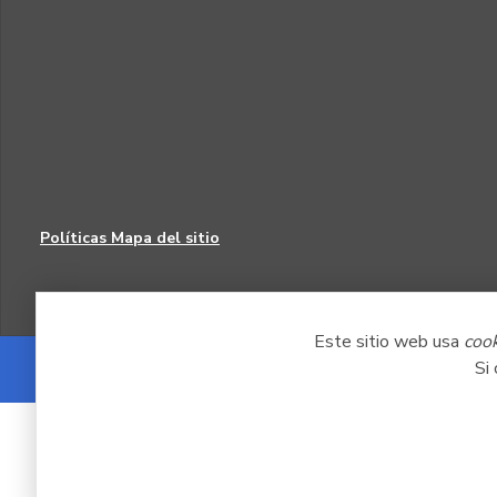
Políticas
Mapa del sitio
Este sitio web usa
coo
Si