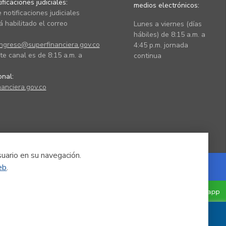
ficaciones judiciales:
medios electrónicos:
 notificaciones judiciales
 habilitado el correo
Lunes a viernes (días
hábiles) de 8:15 a.m. a
ingreso@superfinanciera.gov.co
4:45 p.m. jornada
te canal es de 8:15 a.m. a
continua
ional:
anciera.gov.co
suario en su navegación.
eb
.
Powered by Nexura