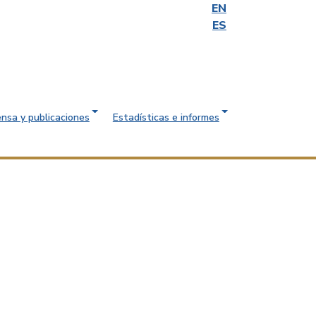
EN
ES
ensa y publicaciones
Estadísticas e informes