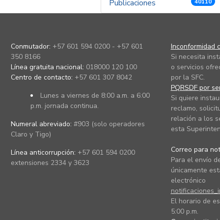
Publicaciones
40110
Conmutador:
+57 601 594 0200 - +57 601
Inconformidad c
350 8166
Si necesita ins
Línea gratuita nacional:
018000 120 100
o servicios ofre
Centro de contacto:
+57 601 307 8042
por la SFC.
PQRSDF por ser
Lunes a viernes de 8:00 a.m. a 6:00
Si quiere instau
p.m. jornada continua.
reclamo, solicit
relación a los s
Numeral abreviado:
#903 (solo operadores
esta Superinten
Claro y Tigo)
Correo para noti
Línea anticorrupción:
+57 601 594 0200
Para el envío de
extensiones 2334 y 3623
únicamente está
electrónico
notificaciones_
El horario de es
5:00 p.m.