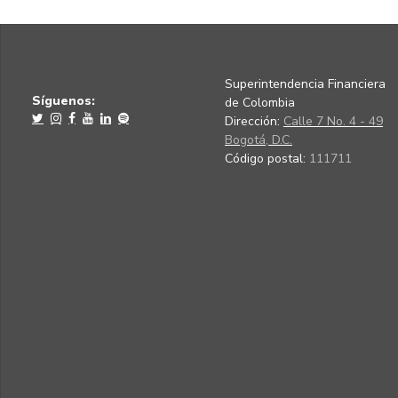
Superintendencia Financiera
Síguenos:
de Colombia
Dirección:
Calle 7 No. 4 - 49
Bogotá, D.C.
Código postal:
111711