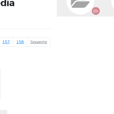
dia
de búsqueda
página siguiente
157
158
Siguiente