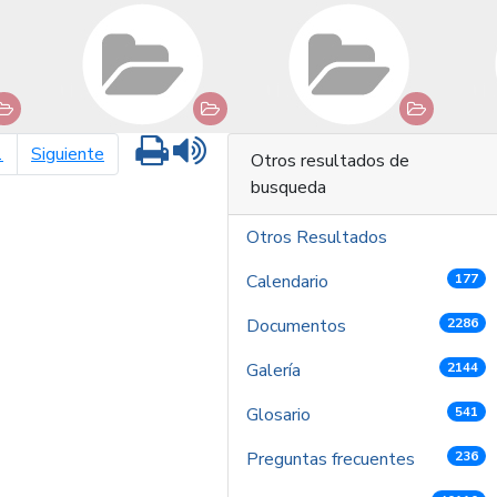
Imprimir
Leer contenido
página siguiente
1
Siguiente
Otros resultados de
busqueda
Otros Resultados
Calendario
177
Documentos
2286
Galería
2144
Glosario
541
Preguntas frecuentes
236