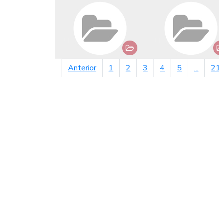
página anterior
Anterior
1
2
3
4
5
...
2