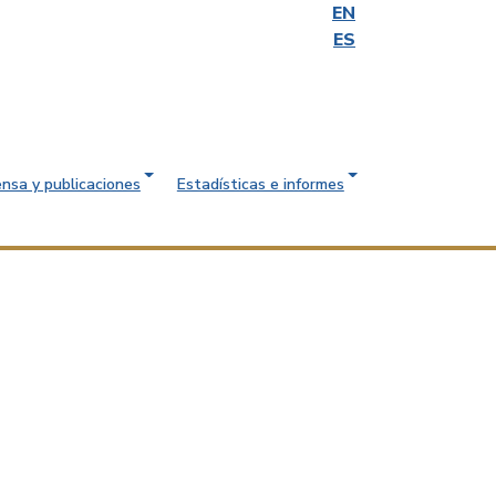
EN
ES
ensa y publicaciones
Estadísticas e informes