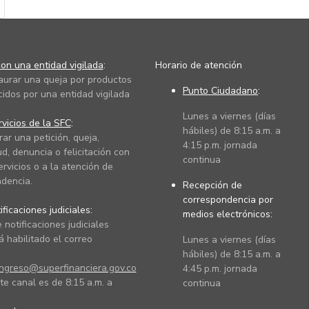
on una entidad vigilada
:
Horario de atención
taurar una queja por productos
Punto Ciudadano
:
cidos por una entidad vigilada
Lunes a viernes (días
vicios de la SFC
:
hábiles) de 8:15 a.m. a
rar una petición, queja,
4:15 p.m. jornada
ud, denuncia o felicitación con
continua
ervicios o a la atención de
dencia.
Recepción de
correspondencia por
ficaciones judiciales:
medios electrónicos:
 notificaciones judiciales
 habilitado el correo
Lunes a viernes (días
hábiles) de 8:15 a.m. a
ingreso@superfinanciera.gov.co
4:45 p.m. jornada
te canal es de 8:15 a.m. a
continua