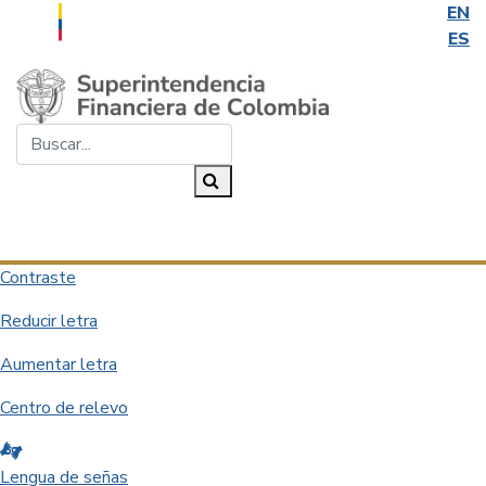
EN
ES
Saltar al contenido principal
Buscar...
Buscar
Desplegar navegación
Contraste
Reducir letra
Aumentar letra
Centro de relevo
Lengua de señas