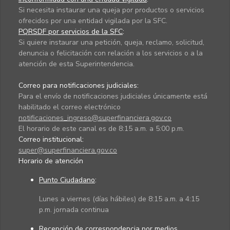
Si necesita instaurar una queja por productos o servicios
ofrecidos por una entidad vigilada por la SFC.
PQRSDF por servicios de la SFC
:
Si quiere instaurar una petición, queja, reclamo, solicitud,
denuncia o felicitación con relación a los servicios o a la
atención de esta Superintendencia.
Correo para notificaciones judiciales:
Para el envío de notificaciones judiciales únicamente está
habilitado el correo electrónico
notificaciones_ingreso@superfinanciera.gov.co
El horario de este canal es de 8:15 a.m. a 5:00 p.m.
Correo institucional:
super@superfinanciera.gov.co
Horario de atención
Punto Ciudadano
:
Lunes a viernes (días hábiles) de 8:15 a.m. a 4:15
p.m. jornada continua
Recepción de correspondencia por medios