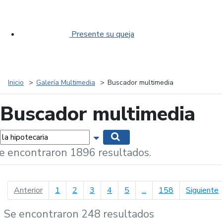
Presente su queja
Inicio
Galería Multimedia
Buscador multimedia
Buscador multimedia
labras...
Mostrar opciones de búsqueda
Buscar
e encontraron 1896 resultados.
página anterior
p
Anterior
1
2
3
4
5
...
158
Siguiente
Se encontraron 248 resultados