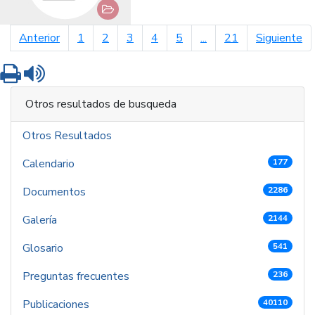
página anterior
pá
Anterior
1
2
3
4
5
...
21
Siguiente
Imprimir
Leer contenido
Otros resultados de busqueda
Otros Resultados
Calendario
177
Documentos
2286
Galería
2144
Glosario
541
Preguntas frecuentes
236
Publicaciones
40110