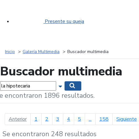
Presente su queja
Inicio
Galería Multimedia
Buscador multimedia
Buscador multimedia
labras...
Mostrar opciones de búsqueda
Buscar
e encontraron 1896 resultados.
página anterior
p
Anterior
1
2
3
4
5
...
158
Siguiente
Se encontraron 248 resultados