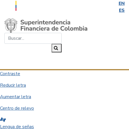
EN
ES
Saltar al contenido principal
Buscar...
Buscar
Desplegar navegación
Contraste
Reducir letra
Aumentar letra
Centro de relevo
Lengua de señas