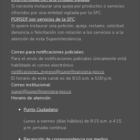
Si necesita instaurar una queja por productos o servicios
ofrecidos por una entidad vigilada por la SFC.
PQRSDF por servicios de la SFC
:
Si quiere instaurar una petición, queja, reclamo, solicitud,
denuncia o felicitación con relación a los servicios o a la
atención de esta Superintendencia.
Correo para notificaciones judiciales:
Para el envío de notificaciones judiciales únicamente está
habilitado el correo electrónico
notificaciones_ingreso@superfinanciera.gov.co
El horario de este canal es de 8:15 a.m. a 5:00 p.m.
Correo institucional:
super@superfinanciera.gov.co
Horario de atención
Punto Ciudadano
:
Lunes a viernes (días hábiles) de 8:15 a.m. a 4:15
p.m. jornada continua
Recepción de correspondencia por medios