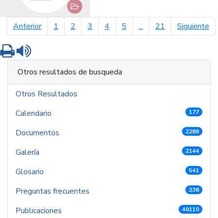
página anterior
pá
Anterior
1
2
3
4
5
...
21
Siguiente
Imprimir
Leer contenido
Otros resultados de busqueda
Otros Resultados
Calendario
177
Documentos
2286
Galería
2144
Glosario
541
Preguntas frecuentes
236
Publicaciones
40110