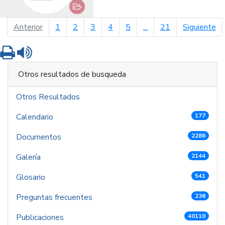
página anterior
pá
Anterior
1
2
3
4
5
...
21
Siguiente
Imprimir
Leer contenido
Otros resultados de busqueda
Otros Resultados
Calendario
177
Documentos
2286
Galería
2144
Glosario
541
Preguntas frecuentes
236
Publicaciones
40110