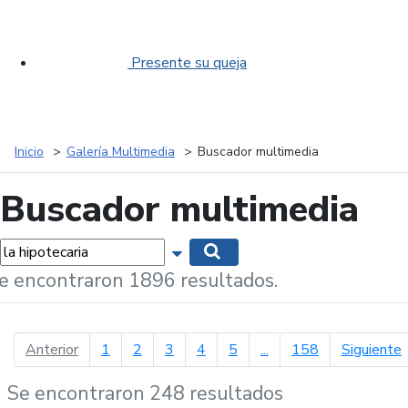
Presente su queja
Inicio
Galería Multimedia
Buscador multimedia
Buscador multimedia
labras...
Mostrar opciones de búsqueda
Buscar
e encontraron 1896 resultados.
página anterior
p
Anterior
1
2
3
4
5
...
158
Siguiente
Se encontraron 248 resultados