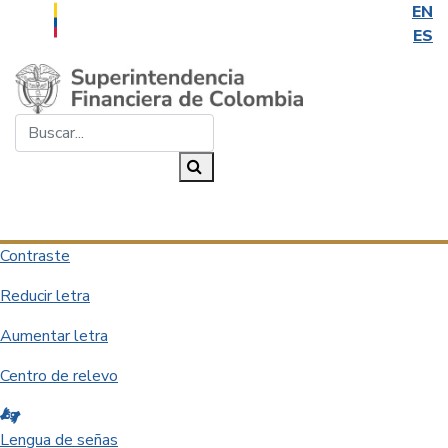
EN
ES
Saltar al contenido principal
Buscar...
Buscar
Desplegar navegación
Contraste
Reducir letra
Aumentar letra
Centro de relevo
Lengua de señas