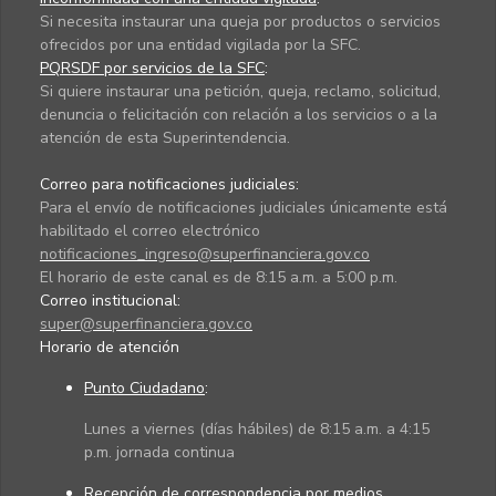
Si necesita instaurar una queja por productos o servicios
ofrecidos por una entidad vigilada por la SFC.
PQRSDF por servicios de la SFC
:
Si quiere instaurar una petición, queja, reclamo, solicitud,
denuncia o felicitación con relación a los servicios o a la
atención de esta Superintendencia.
Correo para notificaciones judiciales:
Para el envío de notificaciones judiciales únicamente está
habilitado el correo electrónico
notificaciones_ingreso@superfinanciera.gov.co
El horario de este canal es de 8:15 a.m. a 5:00 p.m.
Correo institucional:
super@superfinanciera.gov.co
Horario de atención
Punto Ciudadano
:
Lunes a viernes (días hábiles) de 8:15 a.m. a 4:15
p.m. jornada continua
Recepción de correspondencia por medios