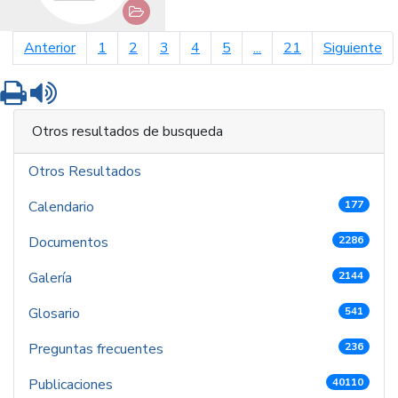
página anterior
pá
Anterior
1
2
3
4
5
...
21
Siguiente
Imprimir
Leer contenido
Otros resultados de busqueda
Otros Resultados
Calendario
177
Documentos
2286
Galería
2144
Glosario
541
Preguntas frecuentes
236
Publicaciones
40110