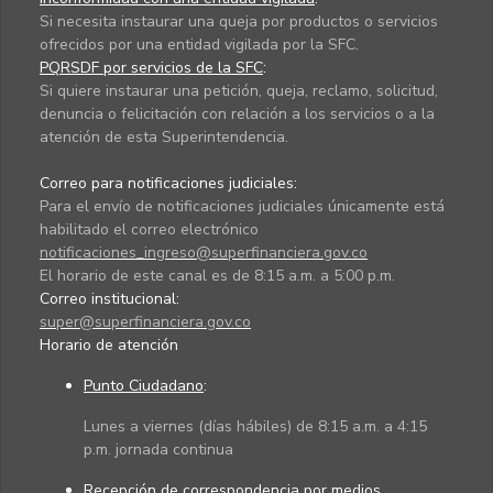
Si necesita instaurar una queja por productos o servicios
ofrecidos por una entidad vigilada por la SFC.
PQRSDF por servicios de la SFC
:
Si quiere instaurar una petición, queja, reclamo, solicitud,
denuncia o felicitación con relación a los servicios o a la
atención de esta Superintendencia.
Correo para notificaciones judiciales:
Para el envío de notificaciones judiciales únicamente está
habilitado el correo electrónico
notificaciones_ingreso@superfinanciera.gov.co
El horario de este canal es de 8:15 a.m. a 5:00 p.m.
Correo institucional:
super@superfinanciera.gov.co
Horario de atención
Punto Ciudadano
:
Lunes a viernes (días hábiles) de 8:15 a.m. a 4:15
p.m. jornada continua
Recepción de correspondencia por medios