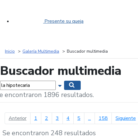
Presente su queja
Inicio
Galería Multimedia
Buscador multimedia
Buscador multimedia
labras...
Mostrar opciones de búsqueda
Buscar
e encontraron 1896 resultados.
página anterior
p
Anterior
1
2
3
4
5
...
158
Siguiente
Se encontraron 248 resultados