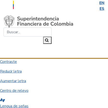
EN
ES
Saltar al contenido principal
Buscar...
Buscar
Desplegar navegación
Contraste
Reducir letra
Aumentar letra
Centro de relevo
Lengua de señas