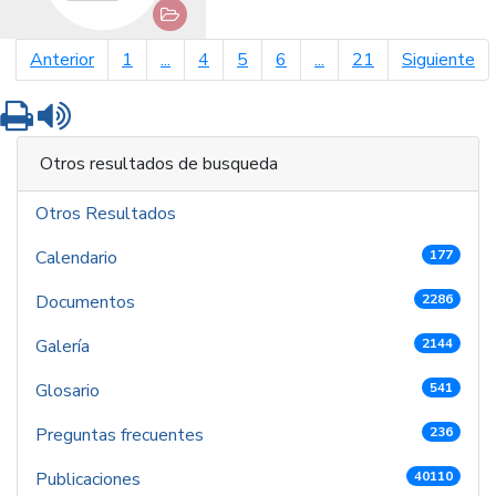
página anterior
pá
Anterior
1
...
4
5
6
...
21
Siguiente
Imprimir
Leer contenido
Otros resultados de busqueda
Otros Resultados
Calendario
177
Documentos
2286
Galería
2144
Glosario
541
Preguntas frecuentes
236
Publicaciones
40110