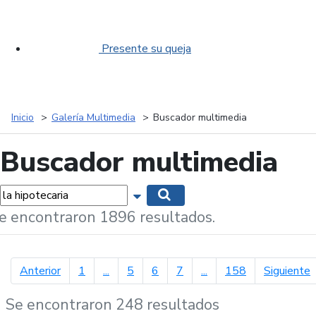
Presente su queja
Inicio
Galería Multimedia
Buscador multimedia
Buscador multimedia
labras...
Mostrar opciones de búsqueda
Buscar
e encontraron 1896 resultados.
página anterior
p
Anterior
1
...
5
6
7
...
158
Siguiente
Se encontraron 248 resultados