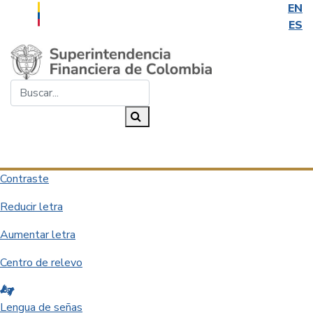
EN
ES
Saltar al contenido principal
Buscar...
Buscar
Desplegar navegación
Contraste
Reducir letra
Aumentar letra
Centro de relevo
Lengua de señas