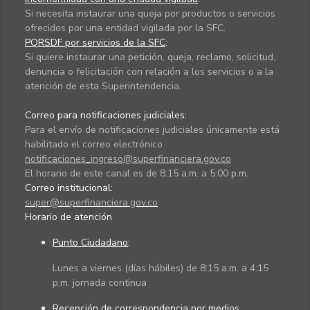
Si necesita instaurar una queja por productos o servicios
ofrecidos por una entidad vigilada por la SFC.
PQRSDF por servicios de la SFC
:
Si quiere instaurar una petición, queja, reclamo, solicitud,
denuncia o felicitación con relación a los servicios o a la
atención de esta Superintendencia.
Correo para notificaciones judiciales:
Para el envío de notificaciones judiciales únicamente está
habilitado el correo electrónico
notificaciones_ingreso@superfinanciera.gov.co
El horario de este canal es de 8:15 a.m. a 5:00 p.m.
Correo institucional:
super@superfinanciera.gov.co
Horario de atención
Punto Ciudadano
:
Lunes a viernes (días hábiles) de 8:15 a.m. a 4:15
p.m. jornada continua
Recepción de correspondencia por medios