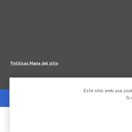
Políticas
Mapa del sitio
Este sitio web usa
coo
Si