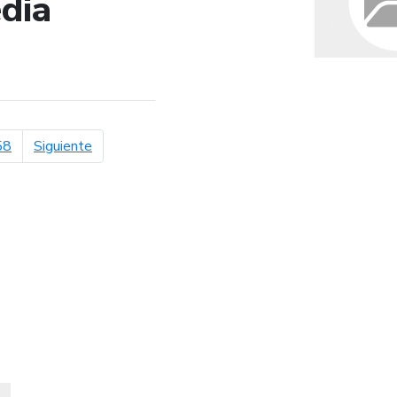
dia
de búsqueda
página siguiente
58
Siguiente