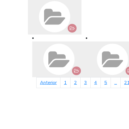
página anterior
Anterior
1
2
3
4
5
...
2