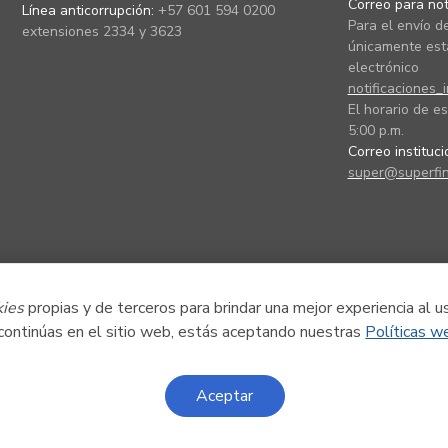
Correo para noti
Línea anticorrupción:
+57 601 594 0200
Para el envío de
extensiones 2334 y 3623
únicamente está
electrónico
notificaciones_
El horario de es
5:00 p.m.
Correo instituc
super@superfin
kies
propias y de terceros para brindar una mejor experiencia al u
 continúas en el sitio web, estás aceptando nuestras
Políticas w
Aceptar