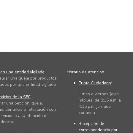
on una entidad vigilada
:
Horario de atención
taurar una queja por productos
Punto Ciudadano
:
cidos por una entidad vigilada
Lunes a viernes (días
vicios de la SFC
:
hábiles) de 8:15 a.m. a
rar una petición, queja,
4:15 p.m. jornada
ud, denuncia o felicitación con
continua
ervicios o a la atención de
dencia.
Recepción de
correspondencia por