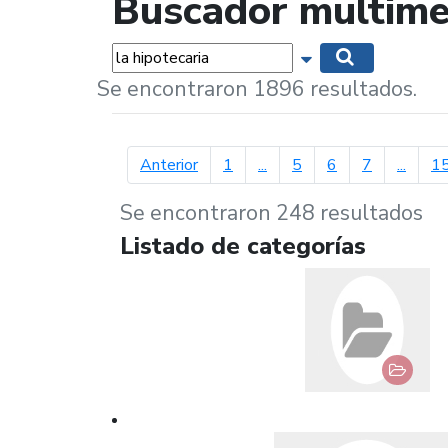
Buscador multime
Palabras...
Mostrar opciones 
Buscar
Se encontraron 1896 resultados.
página anterior
Anterior
1
...
5
6
7
...
1
Se encontraron 248 resultados
Listado de categorías