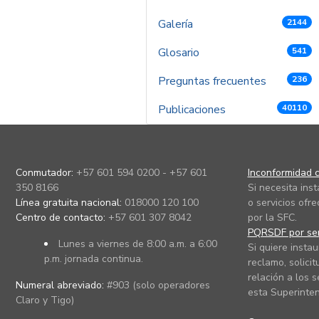
Galería
2144
Glosario
541
Preguntas frecuentes
236
Publicaciones
40110
Conmutador:
+57 601 594 0200 - +57 601
Inconformidad c
350 8166
Si necesita ins
Línea gratuita nacional:
018000 120 100
o servicios ofre
Centro de contacto:
+57 601 307 8042
por la SFC.
PQRSDF por ser
Lunes a viernes de 8:00 a.m. a 6:00
Si quiere instau
p.m. jornada continua.
reclamo, solicit
relación a los s
Numeral abreviado:
#903 (solo operadores
esta Superinten
Claro y Tigo)