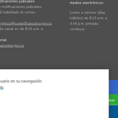
ficaciones judiciales:
medios electrónicos:
 notificaciones judiciales
 habilitado el correo
Lunes a viernes (días
hábiles) de 8:15 a.m. a
ingreso@superfinanciera.gov.co
4:45 p.m. jornada
te canal es de 8:15 a.m. a
continua
ional:
anciera.gov.co
suario en su navegación.
eb
.
Powered by Nexura