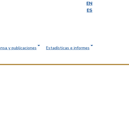
EN
ES
ensa y publicaciones
Estadísticas e informes