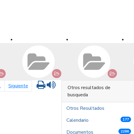
Imprimir
Leer contenido
página siguiente
1
Siguiente
Otros resultados de
busqueda
Otros Resultados
Calendario
177
Documentos
2286