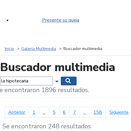
Presente su queja
Inicio
Galería Multimedia
Buscador multimedia
Buscador multimedia
labras...
Mostrar opciones de búsqueda
Buscar
e encontraron 1896 resultados.
página anterior
p
Anterior
1
...
5
6
7
...
158
Siguiente
Se encontraron 248 resultados