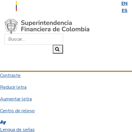
EN
ES
Saltar al contenido principal
Buscar...
Buscar
Desplegar navegación
Contraste
Reducir letra
Aumentar letra
Centro de relevo
Lengua de señas