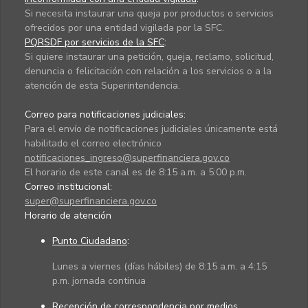
Si necesita instaurar una queja por productos o servicios
ofrecidos por una entidad vigilada por la SFC.
PQRSDF por servicios de la SFC
:
Si quiere instaurar una petición, queja, reclamo, solicitud,
denuncia o felicitación con relación a los servicios o a la
atención de esta Superintendencia.
Correo para notificaciones judiciales:
Para el envío de notificaciones judiciales únicamente está
habilitado el correo electrónico
notificaciones_ingreso@superfinanciera.gov.co
El horario de este canal es de 8:15 a.m. a 5:00 p.m.
Correo institucional:
super@superfinanciera.gov.co
Horario de atención
Punto Ciudadano
:
Lunes a viernes (días hábiles) de 8:15 a.m. a 4:15
p.m. jornada continua
Recepción de correspondencia por medios