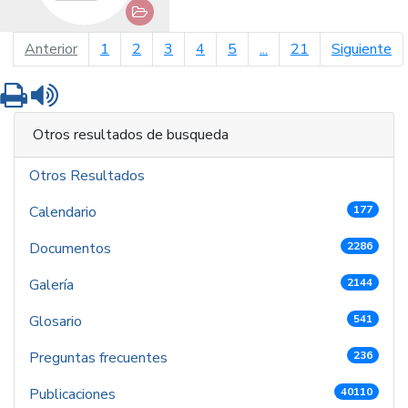
página anterior
pá
Anterior
1
2
3
4
5
...
21
Siguiente
Imprimir
Leer contenido
Otros resultados de busqueda
Otros Resultados
Calendario
177
Documentos
2286
Galería
2144
Glosario
541
Preguntas frecuentes
236
Publicaciones
40110