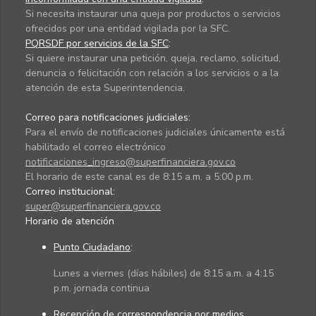
Si necesita instaurar una queja por productos o servicios
ofrecidos por una entidad vigilada por la SFC.
PQRSDF por servicios de la SFC
:
Si quiere instaurar una petición, queja, reclamo, solicitud,
denuncia o felicitación con relación a los servicios o a la
atención de esta Superintendencia.
Correo para notificaciones judiciales:
Para el envío de notificaciones judiciales únicamente está
habilitado el correo electrónico
notificaciones_ingreso@superfinanciera.gov.co
El horario de este canal es de 8:15 a.m. a 5:00 p.m.
Correo institucional:
super@superfinanciera.gov.co
Horario de atención
Punto Ciudadano
:
Lunes a viernes (días hábiles) de 8:15 a.m. a 4:15
p.m. jornada continua
Recepción de correspondencia por medios