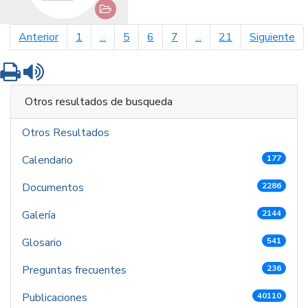
página anterior
pá
Anterior
1
...
5
6
7
...
21
Siguiente
Imprimir
Leer contenido
Otros resultados de busqueda
Otros Resultados
Calendario
177
Documentos
2286
Galería
2144
Glosario
541
Preguntas frecuentes
236
Publicaciones
40110