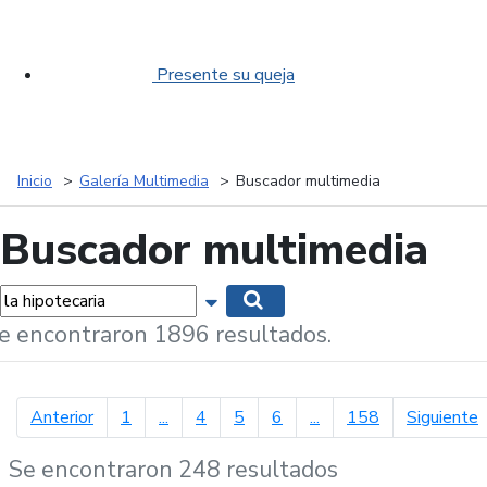
Presente su queja
Inicio
Galería Multimedia
Buscador multimedia
Buscador multimedia
labras...
Mostrar opciones de búsqueda
Buscar
e encontraron 1896 resultados.
página anterior
p
Anterior
1
...
4
5
6
...
158
Siguiente
Se encontraron 248 resultados