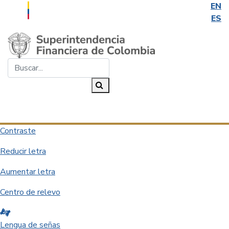
EN
ES
Saltar al contenido principal
Buscar...
Buscar
Desplegar navegación
Contraste
Reducir letra
Aumentar letra
Centro de relevo
Lengua de señas