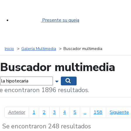
Presente su queja
Inicio
Galería Multimedia
Buscador multimedia
Buscador multimedia
labras...
Mostrar opciones de búsqueda
Buscar
e encontraron 1896 resultados.
página anterior
p
Anterior
1
2
3
4
5
...
158
Siguiente
Se encontraron 248 resultados