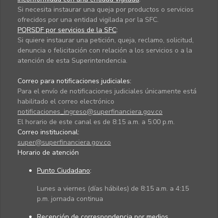
Si necesita instaurar una queja por productos o servicios
ofrecidos por una entidad vigilada por la SFC.
PQRSDF por servicios de la SFC
:
Si quiere instaurar una petición, queja, reclamo, solicitud,
denuncia o felicitación con relación a los servicios o a la
atención de esta Superintendencia.
Correo para notificaciones judiciales:
Para el envío de notificaciones judiciales únicamente está
habilitado el correo electrónico
notificaciones_ingreso@superfinanciera.gov.co
El horario de este canal es de 8:15 a.m. a 5:00 p.m.
Correo institucional:
super@superfinanciera.gov.co
Horario de atención
Punto Ciudadano
:
Lunes a viernes (días hábiles) de 8:15 a.m. a 4:15
p.m. jornada continua
Recepción de correspondencia por medios