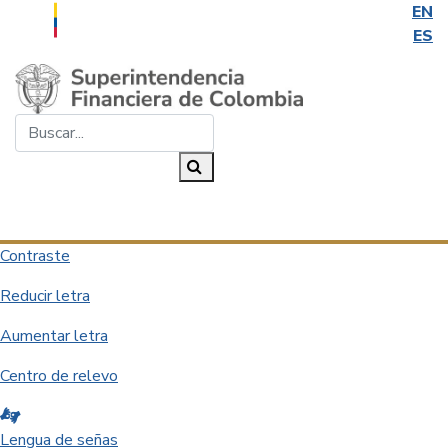
EN
ES
Saltar al contenido principal
Buscar...
Buscar
Desplegar navegación
Contraste
Reducir letra
Aumentar letra
Centro de relevo
Lengua de señas