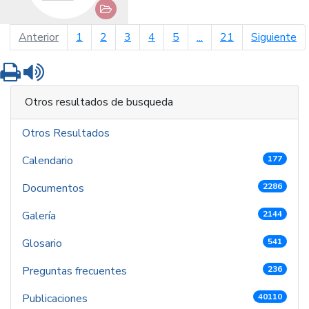
página anterior
pá
Anterior
1
2
3
4
5
...
21
Siguiente
Imprimir
Leer contenido
Otros resultados de busqueda
Otros Resultados
Calendario
177
Documentos
2286
Galería
2144
Glosario
541
Preguntas frecuentes
236
Publicaciones
40110