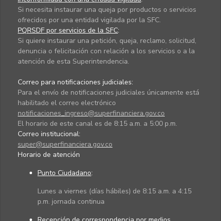
Si necesita instaurar una queja por productos o servicios
ofrecidos por una entidad vigilada por la SFC.
PQRSDF por servicios de la SFC
:
Si quiere instaurar una petición, queja, reclamo, solicitud,
denuncia o felicitación con relación a los servicios o a la
atención de esta Superintendencia.
Correo para notificaciones judiciales:
Para el envío de notificaciones judiciales únicamente está
habilitado el correo electrónico
notificaciones_ingreso@superfinanciera.gov.co
El horario de este canal es de 8:15 a.m. a 5:00 p.m.
Correo institucional:
super@superfinanciera.gov.co
Horario de atención
Punto Ciudadano
:
Lunes a viernes (días hábiles) de 8:15 a.m. a 4:15
p.m. jornada continua
Recepción de correspondencia por medios