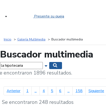
Presente su queja
Inicio
Galería Multimedia
Buscador multimedia
Buscador multimedia
labras...
Mostrar opciones de búsqueda
Buscar
e encontraron 1896 resultados.
página anterior
p
Anterior
1
...
4
5
6
...
158
Siguiente
Se encontraron 248 resultados