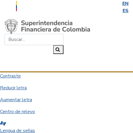
EN
ES
Saltar al contenido principal
Buscar...
Buscar
Desplegar navegación
Contraste
Reducir letra
Aumentar letra
Centro de relevo
Lengua de señas