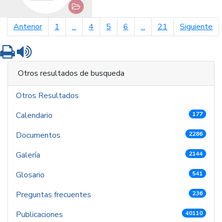
página anterior
pá
Anterior
1
...
4
5
6
...
21
Siguiente
Imprimir
Leer contenido
Otros resultados de busqueda
Otros Resultados
Calendario
177
Documentos
2286
Galería
2144
Glosario
541
Preguntas frecuentes
236
Publicaciones
40110