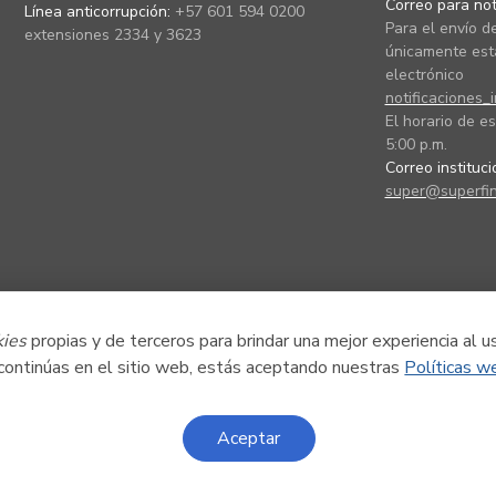
Correo para noti
Línea anticorrupción:
+57 601 594 0200
Para el envío de
extensiones 2334 y 3623
únicamente está
electrónico
notificaciones_
El horario de es
5:00 p.m.
Correo instituc
super@superfin
kies
propias y de terceros para brindar una mejor experiencia al u
 continúas en el sitio web, estás aceptando nuestras
Políticas w
Aceptar