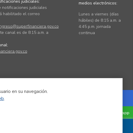
ficaciones judiciales:
medios electrónicos:
 notificaciones judiciales
 habilitado el correo
Lunes a viernes (días
hábiles) de 8:15 a.m. a
ingreso@superfinanciera.gov.co
4:45 p.m. jornada
te canal es de 8:15 a.m. a
continua
ional:
anciera.gov.co
suario en su navegación.
eb
.
Powered by Nexura