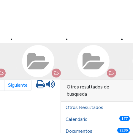
Imprimir
Leer contenido
página siguiente
1
Siguiente
Otros resultados de
busqueda
Otros Resultados
Calendario
177
Documentos
2286