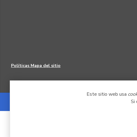
Políticas
Mapa del sitio
Este sitio web usa
coo
Si