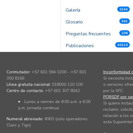
Galería
2144
Glosario
541
Preguntas frecuentes
236
Publicaciones
40110
Conmutador:
+57 601 594 0200 - +57 601
Inconformidad c
350 8166
Si necesita ins
Línea gratuita nacional:
018000 120 100
o servicios ofre
Centro de contacto:
+57 601 307 8042
por la SFC.
PQRSDF por ser
Lunes a viernes de 8:00 a.m. a 6:00
Si quiere instau
p.m. jornada continua.
reclamo, solicit
relación a los s
Numeral abreviado:
#903 (solo operadores
esta Superinten
Claro y Tigo)