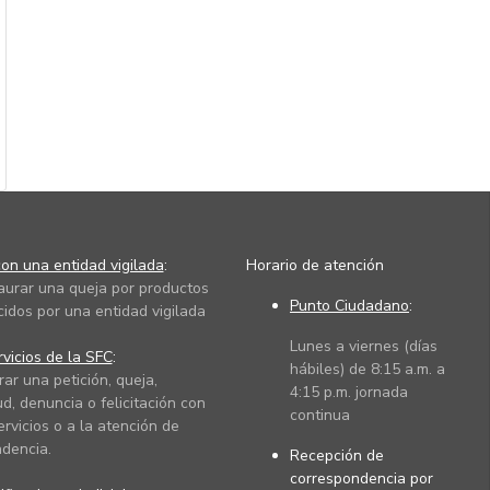
on una entidad vigilada
:
Horario de atención
taurar una queja por productos
Punto Ciudadano
:
cidos por una entidad vigilada
Lunes a viernes (días
vicios de la SFC
:
hábiles) de 8:15 a.m. a
rar una petición, queja,
4:15 p.m. jornada
ud, denuncia o felicitación con
continua
ervicios o a la atención de
dencia.
Recepción de
correspondencia por