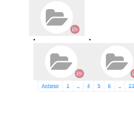
página anterior
Anterior
1
...
4
5
6
...
2