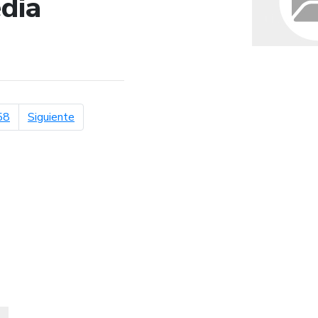
dia
de búsqueda
página siguiente
58
Siguiente