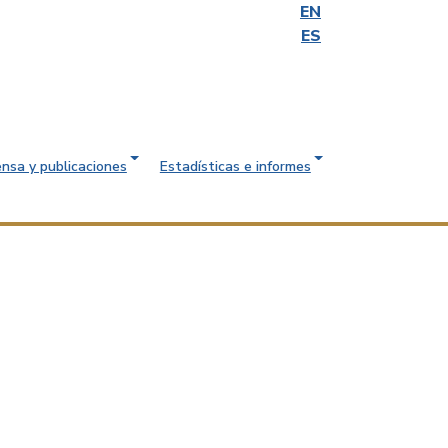
EN
ES
ensa y publicaciones
Estadísticas e informes