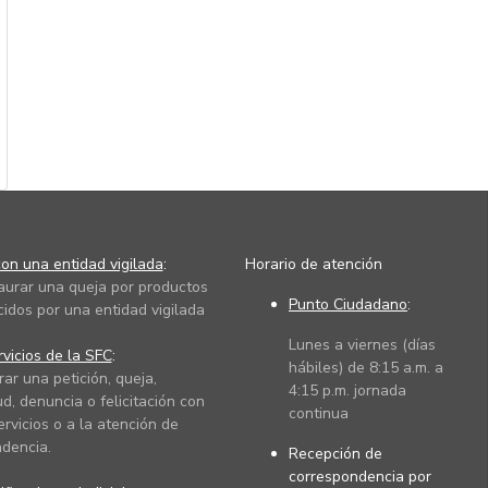
on una entidad vigilada
:
Horario de atención
taurar una queja por productos
Punto Ciudadano
:
cidos por una entidad vigilada
Lunes a viernes (días
vicios de la SFC
:
hábiles) de 8:15 a.m. a
rar una petición, queja,
4:15 p.m. jornada
ud, denuncia o felicitación con
continua
ervicios o a la atención de
dencia.
Recepción de
correspondencia por