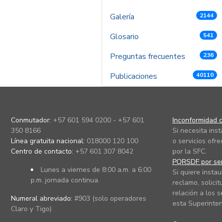
Galería
2144
Glosario
541
Preguntas frecuentes
236
Publicaciones
40110
Conmutador:
+57 601 594 0200 - +57 601
Inconformidad c
350 8166
Si necesita ins
Línea gratuita nacional:
018000 120 100
o servicios ofre
Centro de contacto:
+57 601 307 8042
por la SFC.
PQRSDF por ser
Lunes a viernes de 8:00 a.m. a 6:00
Si quiere instau
p.m. jornada continua.
reclamo, solicit
relación a los s
Numeral abreviado:
#903 (solo operadores
esta Superinten
Claro y Tigo)