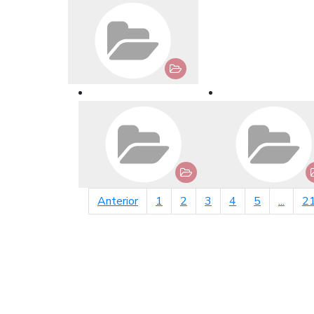
página anterior
Anterior
1
2
3
4
5
...
2