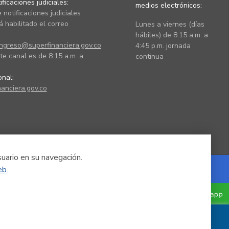
ficaciones judiciales:
medios electrónicos:
 notificaciones judiciales
 habilitado el correo
Lunes a viernes (días
hábiles) de 8:15 a.m. a
ingreso@superfinanciera.gov.co
4:45 p.m. jornada
te canal es de 8:15 a.m. a
continua
ional:
anciera.gov.co
suario en su navegación.
eb
.
Powered by Nexura