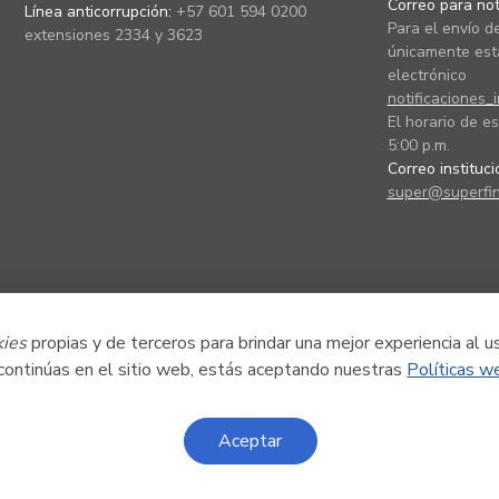
Correo para noti
Línea anticorrupción:
+57 601 594 0200
Para el envío de
extensiones 2334 y 3623
únicamente está
electrónico
notificaciones_
El horario de es
5:00 p.m.
Correo instituc
super@superfin
kies
propias y de terceros para brindar una mejor experiencia al u
 continúas en el sitio web, estás aceptando nuestras
Políticas w
Aceptar