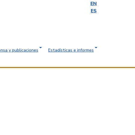
EN
ES
ensa y publicaciones
Estadísticas e informes