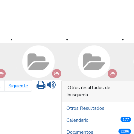
Imprimir
Leer contenido
página siguiente
1
Siguiente
Otros resultados de
busqueda
Otros Resultados
Calendario
177
Documentos
2286