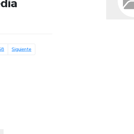
dia
de búsqueda
página siguiente
58
Siguiente