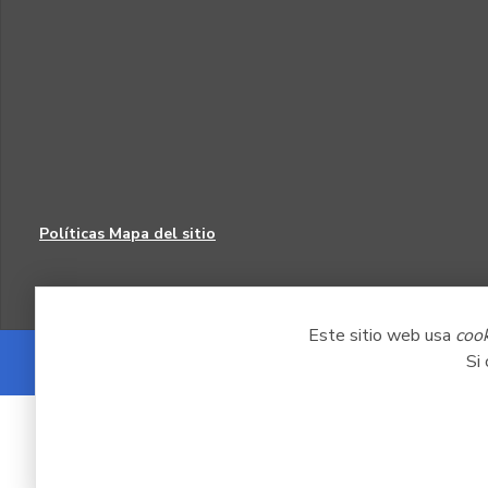
Políticas
Mapa del sitio
Este sitio web usa
coo
Si