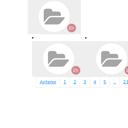
página anterior
Anterior
1
2
3
4
5
...
2