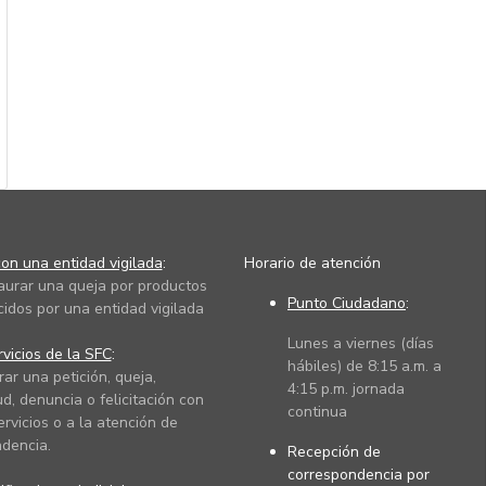
on una entidad vigilada
:
Horario de atención
taurar una queja por productos
Punto Ciudadano
:
cidos por una entidad vigilada
Lunes a viernes (días
vicios de la SFC
:
hábiles) de 8:15 a.m. a
rar una petición, queja,
4:15 p.m. jornada
ud, denuncia o felicitación con
continua
ervicios o a la atención de
dencia.
Recepción de
correspondencia por