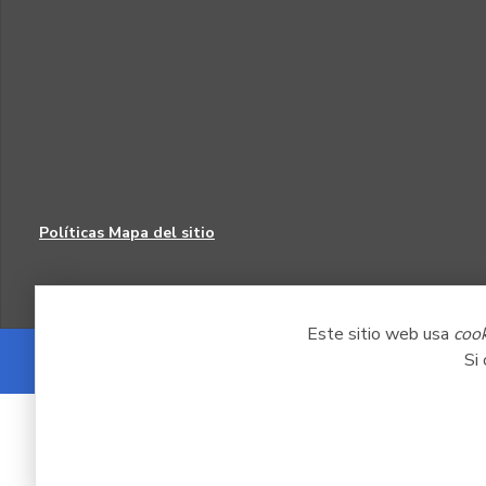
Políticas
Mapa del sitio
Este sitio web usa
coo
Si