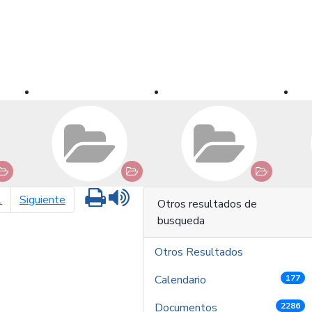
Imprimir
Leer contenido
página siguiente
1
Siguiente
Otros resultados de
busqueda
Otros Resultados
Calendario
177
Documentos
2286