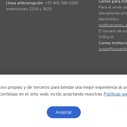
Correo para noti
Línea anticorrupción:
+57 601 594 0200
Para el envío de
extensiones 2334 y 3623
únicamente está
electrónico
notificaciones_
El horario de es
5:00 p.m.
Correo instituc
super@superfin
kies
propias y de terceros para brindar una mejor experiencia al u
 continúas en el sitio web, estás aceptando nuestras
Políticas w
Aceptar