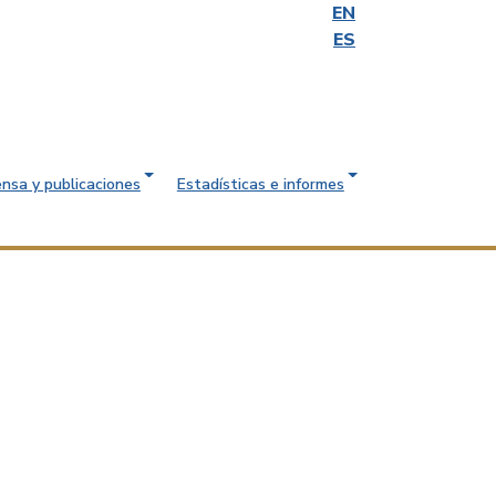
EN
ES
ensa y publicaciones
Estadísticas e informes