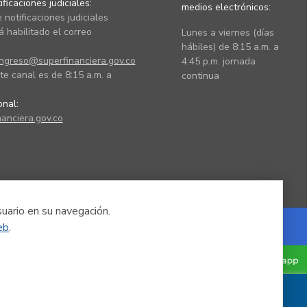
ficaciones judiciales:
medios electrónicos:
 notificaciones judiciales
 habilitado el correo
Lunes a viernes (días
hábiles) de 8:15 a.m. a
ingreso@superfinanciera.gov.co
4:45 p.m. jornada
te canal es de 8:15 a.m. a
continua
ional:
anciera.gov.co
suario en su navegación.
eb
.
Powered by Nexura