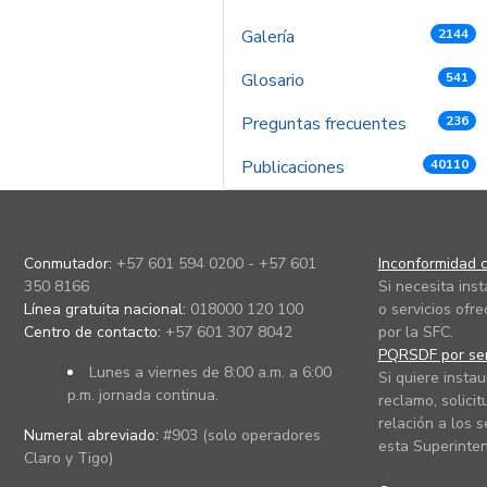
Galería
2144
Glosario
541
Preguntas frecuentes
236
Publicaciones
40110
Conmutador:
+57 601 594 0200 - +57 601
Inconformidad c
350 8166
Si necesita ins
Línea gratuita nacional:
018000 120 100
o servicios ofre
Centro de contacto:
+57 601 307 8042
por la SFC.
PQRSDF por ser
Lunes a viernes de 8:00 a.m. a 6:00
Si quiere instau
p.m. jornada continua.
reclamo, solicit
relación a los s
Numeral abreviado:
#903 (solo operadores
esta Superinten
Claro y Tigo)