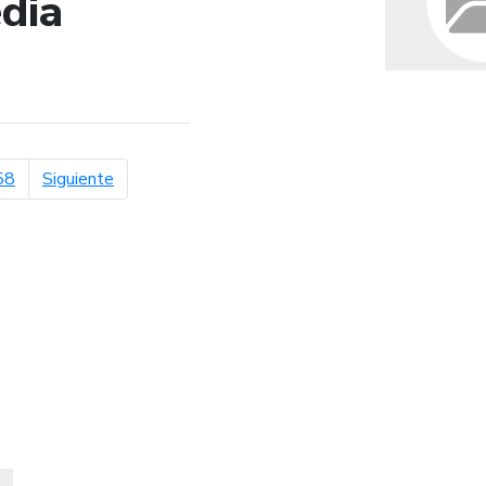
dia
de búsqueda
página siguiente
58
Siguiente