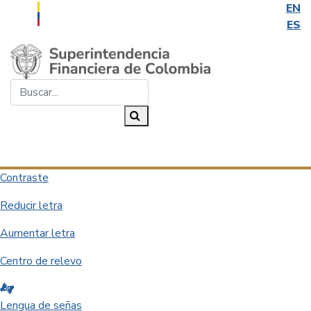
EN
ES
Saltar al contenido principal
Buscar...
Buscar
Desplegar navegación
Contraste
Reducir letra
Aumentar letra
Centro de relevo
Lengua de señas