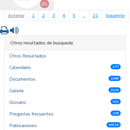
página anterior
pá
Anterior
1
2
3
4
5
...
21
Siguiente
Imprimir
Leer contenido
Otros resultados de busqueda
Otros Resultados
Calendario
177
Documentos
2286
Galería
2144
Glosario
541
Preguntas frecuentes
236
Publicaciones
40110