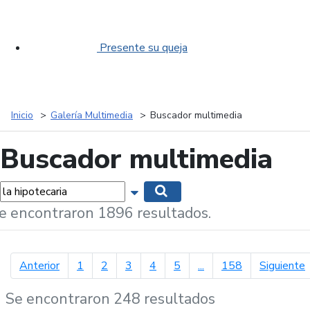
Presente su queja
Inicio
Galería Multimedia
Buscador multimedia
Buscador multimedia
labras...
Mostrar opciones de búsqueda
Buscar
e encontraron 1896 resultados.
página anterior
p
Anterior
1
2
3
4
5
...
158
Siguiente
Se encontraron 248 resultados