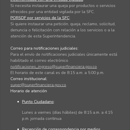
Si necesita instaurar una queja por productos o servicios
ofrecidos por una entidad vigilada por la SFC.
PQRSDF por servicios de la SFC
:
Si quiere instaurar una petición, queja, reclamo, solicitud,
denuncia o felicitación con relación a los servicios o a la
atención de esta Superintendencia.
Correo para notificaciones judiciales:
Para el envío de notificaciones judiciales únicamente está
habilitado el correo electrónico
notificaciones_ingreso@superfinanciera.gov.co
El horario de este canal es de 8:15 a.m. a 5:00 p.m.
Correo institucional:
super@superfinanciera.gov.co
Horario de atención
Punto Ciudadano
:
Lunes a viernes (días hábiles) de 8:15 a.m. a 4:15
p.m. jornada continua
Recepción de correspondencia por medios