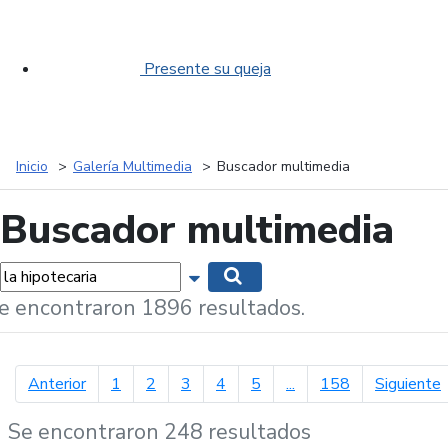
Presente su queja
Inicio
Galería Multimedia
Buscador multimedia
Buscador multimedia
labras...
Mostrar opciones de búsqueda
Buscar
e encontraron 1896 resultados.
página anterior
p
Anterior
1
2
3
4
5
...
158
Siguiente
Se encontraron 248 resultados