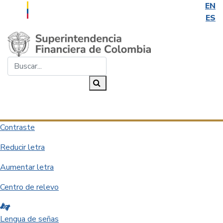
EN
ES
Saltar al contenido principal
Buscar...
Buscar
Desplegar navegación
Contraste
Reducir letra
Aumentar letra
Centro de relevo
Lengua de señas