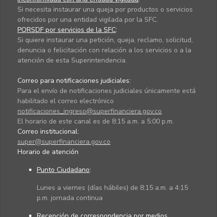
Si necesita instaurar una queja por productos o servicios
ofrecidos por una entidad vigilada por la SFC.
PQRSDF por servicios de la SFC
:
Si quiere instaurar una petición, queja, reclamo, solicitud,
denuncia o felicitación con relación a los servicios o a la
atención de esta Superintendencia.
Correo para notificaciones judiciales:
Para el envío de notificaciones judiciales únicamente está
habilitado el correo electrónico
notificaciones_ingreso@superfinanciera.gov.co
El horario de este canal es de 8:15 a.m. a 5:00 p.m.
Correo institucional:
super@superfinanciera.gov.co
Horario de atención
Punto Ciudadano
:
Lunes a viernes (días hábiles) de 8:15 a.m. a 4:15
p.m. jornada continua
Recepción de correspondencia por medios