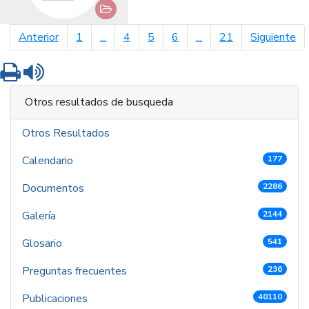
página anterior
pá
Anterior
1
...
4
5
6
...
21
Siguiente
Imprimir
Leer contenido
Otros resultados de busqueda
Otros Resultados
Calendario
177
Documentos
2286
Galería
2144
Glosario
541
Preguntas frecuentes
236
Publicaciones
40110