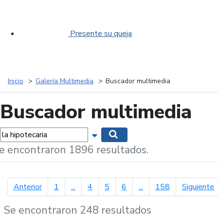
Presente su queja
Inicio
Galería Multimedia
Buscador multimedia
Buscador multimedia
labras...
Mostrar opciones de búsqueda
Buscar
e encontraron 1896 resultados.
página anterior
p
Anterior
1
...
4
5
6
...
158
Siguiente
Se encontraron 248 resultados