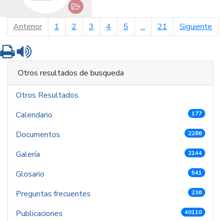
página anterior
pá
Anterior
1
2
3
4
5
...
21
Siguiente
Imprimir
Leer contenido
Otros resultados de busqueda
Otros Resultados
Calendario
177
Documentos
2286
Galería
2144
Glosario
541
Preguntas frecuentes
236
Publicaciones
40110