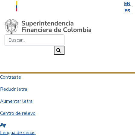
EN
ES
Saltar al contenido principal
Buscar...
Buscar
Desplegar navegación
Contraste
Reducir letra
Aumentar letra
Centro de relevo
Lengua de señas