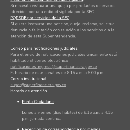
Si necesita instaurar una queja por productos o servicios
ofrecidos por una entidad vigilada por la SFC.
PQRSDF por servicios de la SFC
:
Si quiere instaurar una petición, queja, reclamo, solicitud,
denuncia o felicitación con relación a los servicios o a la
atención de esta Superintendencia.
Correo para notificaciones judiciales:
Para el envío de notificaciones judiciales únicamente está
habilitado el correo electrónico
notificaciones_ingreso@superfinanciera.gov.co
El horario de este canal es de 8:15 a.m. a 5:00 p.m.
Correo institucional:
super@superfinanciera.gov.co
Horario de atención
Punto Ciudadano
:
Lunes a viernes (días hábiles) de 8:15 a.m. a 4:15
p.m. jornada continua
Recepción de correspondencia por medios